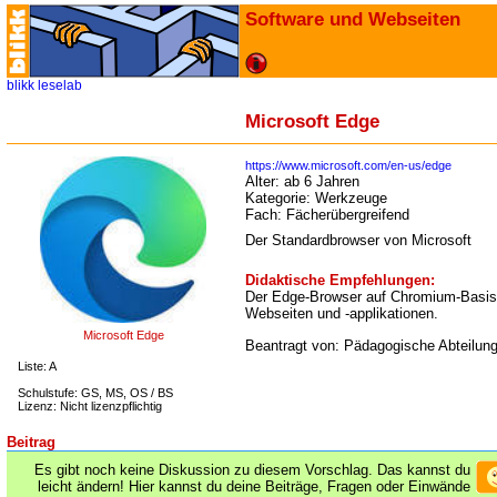
Software und Webseiten
blikk
leselab
Microsoft Edge
https://www.microsoft.com/en-us/edge
Alter:
ab 6 Jahren
Kategorie:
Werkzeuge
Fach:
Fächerübergreifend
Der Standardbrowser von Microsoft
Didaktische Empfehlungen:
Der Edge-Browser auf Chromium-Basis u
Webseiten und -applikationen.
Microsoft Edge
Beantragt von: Pädagogische Abteilun
Liste: A
Schulstufe: GS, MS, OS / BS
Lizenz: Nicht lizenzpflichtig
Beitrag
Es gibt noch keine Diskussion zu diesem Vorschlag. Das kannst du
leicht ändern! Hier kannst du deine Beiträge, Fragen oder Einwände