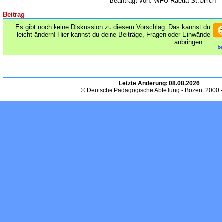
Beantragt von: WFO Raetia St.Ulrich
Beitrag
Es gibt noch keine Diskussion zu diesem Vorschlag. Das kannst du
leicht ändern! Hier kannst du deine Beiträge, Fragen oder Einwände
anbringen ...
be
Letzte Änderung:
08.08.2026
© Deutsche Pädagogische Abteilung - Bozen. 2000 