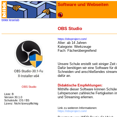
Software und Webseiten
blikk
leselab
OBS Studio
https://obsproject.com/
Alter:
ab 14 Jahren
Kategorie:
Werkzeuge
Fach:
Fächerübergreifend
Unsere Schule erstellt seit einiger Zei
Dafür benötigen wir eine Software für d
Schneiden und anschließendes streame
dafür an.
Didaktische Empfehlungen:
OBS Studio
Mithilfe dieser Software können Schüle
Lehrpersonen zahlreiche Fertigkeiten 
Liste: B
und Streaming erlernen.
Version 30.1.0
Schulstufe: OS / BS
Lizenz: Nicht lizenzpflichtig
Link zu weiteren Informationen:
https://obsproject.com/