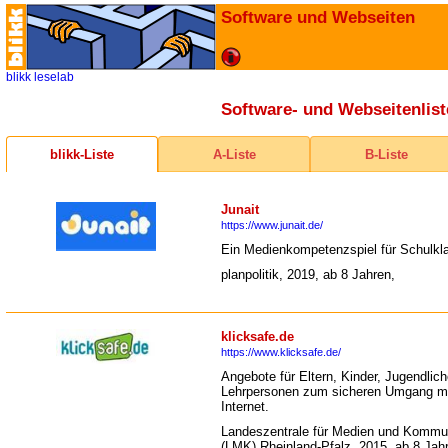
Software und Webseiten
blikk
leselab
Software- und Webseitenlist
blikk-Liste
A-Liste
B-Liste
Junait
https://www.junait.de/
Ein Medienkompetenzspiel für Schulkl
planpolitik, 2019, ab 8 Jahren,
klicksafe.de
https://www.klicksafe.de/
Angebote für Eltern, Kinder, Jugendlic
Lehrpersonen zum sicheren Umgang m
Internet.
Landeszentrale für Medien und Kommu
(LMK) Rheinland-Pfalz, 2015, ab 8 Jah