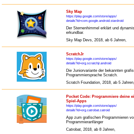
Sky Map
https://play.google.com/store/apps/
details?id=com.google.android.stardroid
Der Sternenhimmel erklärt und dynami
erkundbar.
Sky Map Devs, 2018, ab 6 Jahren,
ScratchJr
https://play.google.com/store/apps/
details?id=org.scratchjr.android
Die Juniorvariante der bekannten grafi
Programmiersprache Scratch.
Scratch Foundation, 2018, ab 5 Jahren
Pocket Code: Programmiere deine e
Spiel-Apps
https://play.google.com/store/apps/
details?id=org.catrobat.catroid
App zum grafischen Programmieren vo
Programmieranfänger
Catrobat, 2018, ab 8 Jahren,