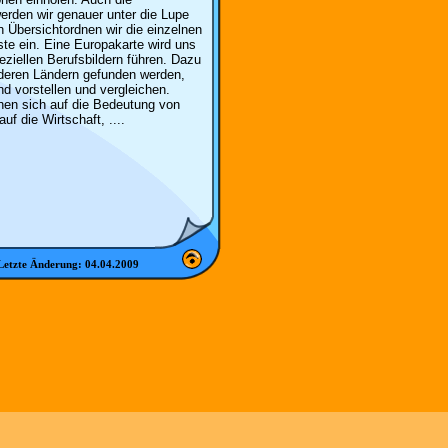
erden wir genauer unter die Lupe
 Übersichtordnen wir die einzelnen
iste ein. Eine Europakarte wird uns
ziellen Berufsbildern führen. Dazu
nderen Ländern gefunden werden,
nd vorstellen und vergleichen.
hen sich auf die Bedeutung von
auf die Wirtschaft, ....
Letzte Änderung:
04.04.2009