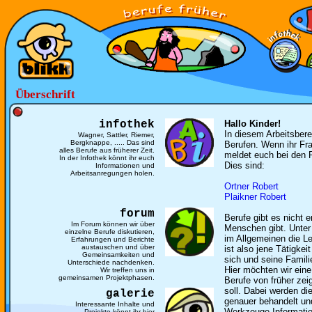
Überschrift
infothek
Hallo Kinder!
In diesem Arbeitsbere
Wagner, Sattler, Riemer,
Bergknappe, ..... Das sind
Berufen. Wenn ihr Fr
alles Berufe aus früherer Zeit.
meldet euch bei den 
In der Infothek könnt ihr euch
Dies sind:
Informationen und
Arbeitsanregungen holen.
Ortner Robert
Plaikner Robert
forum
Berufe gibt es nicht e
Im Forum können wir über
Menschen gibt. Unter
einzelne Berufe diskutieren,
im Allgemeinen die 
Erfahrungen und Berichte
austauschen und über
ist also jene Tätigke
Gemeinsamkeiten und
sich und seine Famili
Unterschiede nachdenken.
Hier möchten wir ein
Wir treffen uns in
gemeinsamen Projektphasen.
Berufe von früher ze
soll. Dabei werden di
galerie
genauer behandelt un
Interessante Inhalte und
Werkzeuge Informatio
Projekte könnt ihr hier