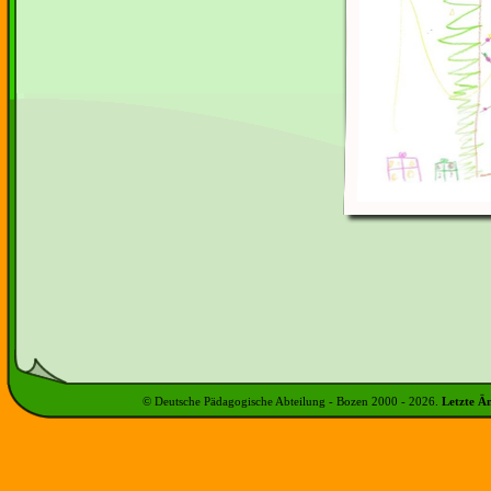
© Deutsche Pädagogische Abteilung - Bozen 2000 -
2026
.
Letzte Ä