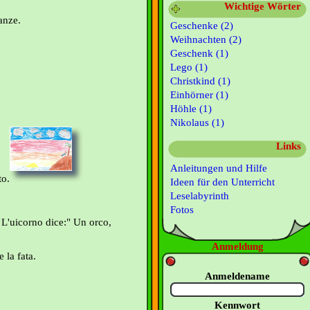
Wichtige Wörter
canze.
Geschenke (2)
Weihnachten (2)
Geschenk (1)
Lego (1)
Christkind (1)
Einhörner (1)
Höhle (1)
Nikolaus (1)
Links
Anleitungen und Hilfe
to.
Ideen für den Unterricht
Leselabyrinth
Fotos
 L'uicorno dice:" Un orco,
Anmeldung
 la fata.
Anmeldename
Kennwort