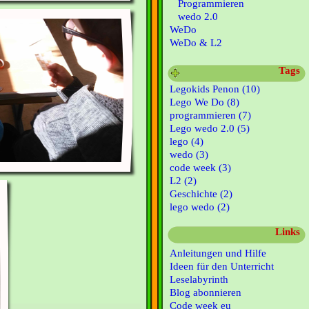
Programmieren
wedo 2.0
WeDo
WeDo & L2
Tags
Legokids Penon (10)
Lego We Do (8)
programmieren (7)
Lego wedo 2.0 (5)
lego (4)
wedo (3)
code week (3)
L2 (2)
Geschichte (2)
lego wedo (2)
Links
Anleitungen und Hilfe
Ideen für den Unterricht
Leselabyrinth
Blog abonnieren
Code week eu