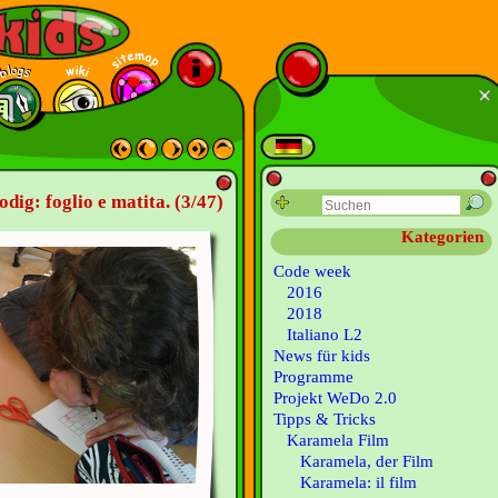
odig: foglio e matita. (3/47)
Kategorien
Code week
2016
2018
Italiano L2
News für kids
Programme
Projekt WeDo 2.0
Tipps & Tricks
Karamela Film
Karamela, der Film
Karamela: il film