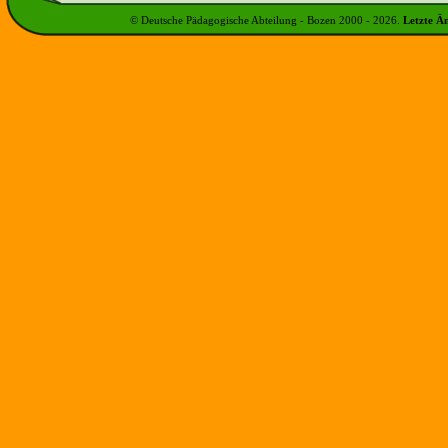
© Deutsche Pädagogische Abteilung - Bozen 2000 -
2026
.
Letzte Ä