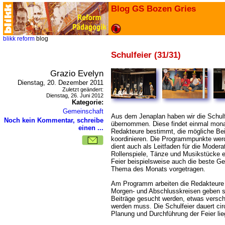
Blog GS Bozen Gries
blikk
reform
blog
Schulfeier (31/31)
Grazio Evelyn
Dienstag, 20. Dezember 2011
Zuletzt geändert:
Dienstag, 26. Juni 2012
Kategorie:
Gemeinschaft
Aus dem Jenaplan haben wir die Schulf
Noch kein Kommentar, schreibe
übernommen. Diese findet einmal monat
einen ...
Redakteure bestimmt, die mögliche Bei
koordinieren. Die Programmpunkte werde
dient auch als Leitfaden für die Moderat
Rollenspiele, Tänze und Musikstücke 
Feier beispielsweise auch die beste Ge
Thema des Monats vorgetragen.
Am Programm arbeiten die Redakteure w
Morgen- und Abschlusskreisen geben 
Beiträge gesucht werden, etwas versch
werden muss. Die Schulfeier dauert ci
Planung und Durchführung der Feier lie