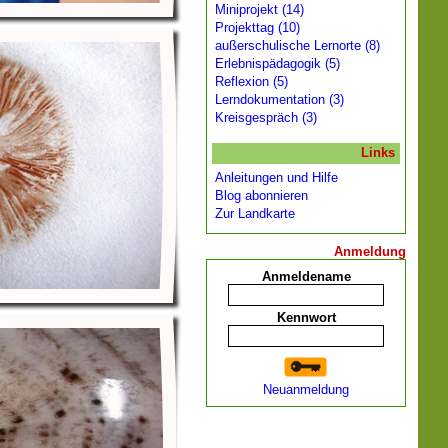
Miniprojekt (14)
Projekttag (10)
außerschulische Lernorte (8)
Erlebnispädagogik (5)
Reflexion (5)
Lerndokumentation (3)
Kreisgespräch (3)
Links
Anleitungen und Hilfe
Blog abonnieren
Zur Landkarte
Anmeldung
Anmeldename
Kennwort
Neuanmeldung