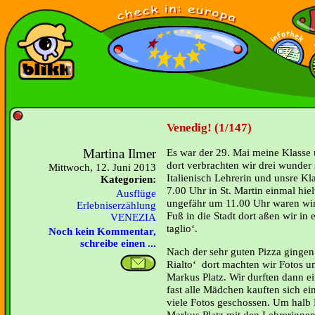
Venedig! (1/147)
Martina Ilmer
Es war der 29. Mai meine Klasse 
dort verbrachten wir drei wunder 
Mittwoch, 12. Juni 2013
Italienisch Lehrerin und unsre Kl
Kategorien:
7.00 Uhr in St. Martin einmal hiel
Ausflüge
ungefähr um 11.00 Uhr waren wir
Erlebniserzählung
Fuß in die Stadt dort aßen wir in e
VENEZIA
taglio‘.
Noch kein Kommentar,
schreibe einen ...
Nach der sehr guten Pizza gingen
Rialto‘ dort machten wir Fotos u
Markus Platz. Wir durften dann e
fast alle Mädchen kauften sich e
viele Fotos geschossen. Um halb 
Markus Platz mit den Lehrerinnen