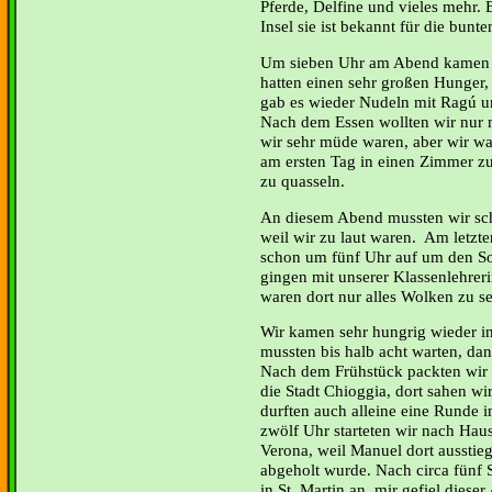
Pferde, Delfine und vieles mehr. 
Insel sie ist bekannt für die bun
Um sieben Uhr am Abend kamen w
hatten einen sehr großen Hunger,
gab es wieder Nudeln mit Ragú u
Nach dem Essen wollten wir nur 
wir sehr müde waren, aber wir w
am ersten Tag in einen Zimmer zu
zu quasseln.
An diesem Abend mussten wir sch
weil wir zu laut waren. Am letzt
schon um fünf Uhr auf um den S
gingen mit unserer Klassenlehreri
waren dort nur alles Wolken zu 
Wir kamen sehr hungrig wieder i
mussten bis halb acht warten, dan
Nach dem Frühstück packten wir 
die Stadt Chioggia, dort sahen wi
durften auch alleine eine Runde i
zwölf Uhr starteten wir nach Hau
Verona, weil Manuel dort ausstieg
abgeholt wurde. Nach circa fünf
in St. Martin an, mir gefiel diese