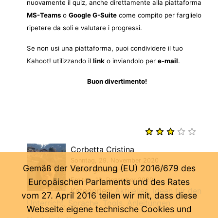
nuovamente il quiz, anche direttamente alla piattaforma
MS-Teams
o
Google G-Suite
come compito per farglielo
ripetere da soli e valutare i progressi.
Se non usi una piattaforma, puoi condividere il tuo
Kahoot! utilizzando il
link
o inviandolo per
e-mail
.
Buon divertimento!
Corbetta Cristina
Sonntag, 29. November 2020
Gemäß der Verordnung (EU) 2016/679 des
Zuletzt geändert:
Freitag, 18. Dezember 2020
Europäischen Parlaments und des Rates
Kategorien:
Aktuelles
Ideen für den
vom 27. April 2016 teilen wir mit, dass diese
Unterricht
Sprache
Tools
Anleitungen
Webseite eigene technische Cookies und