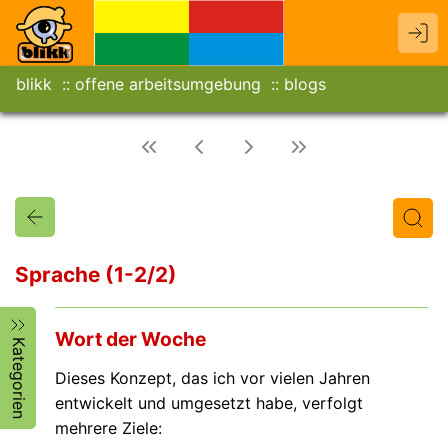
blikk
offene arbeitsumgebung
blogs
Sprache (1-2/2)
Titel
Text
Autor/in
Wort der Woche
Kategorien
Dieses Konzept, das ich vor vielen Jahren
entwickelt und umgesetzt habe, verfolgt
mehrere Ziele: