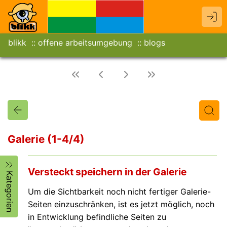
blikk
offene arbeitsumgebung
blogs
Galerie (1-4/4)
Titel
Text
Autor/in
Versteckt speichern in der Galerie
Kategorien
Um die Sichtbarkeit noch nicht fertiger Galerie-
Seiten einzuschränken, ist es jetzt möglich, noch
in Entwicklung befindliche Seiten zu