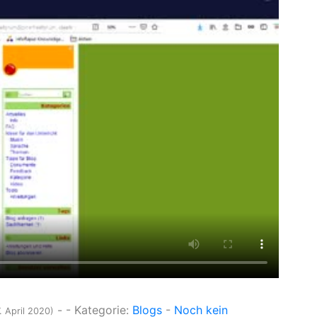
-
- Kategorie:
Blogs
-
Noch kein
. April 2020)