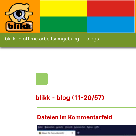
blikk
offene arbeitsumgebung
blogs
blikk - blog (11-20/57)
Dateien im Kommentarfeld