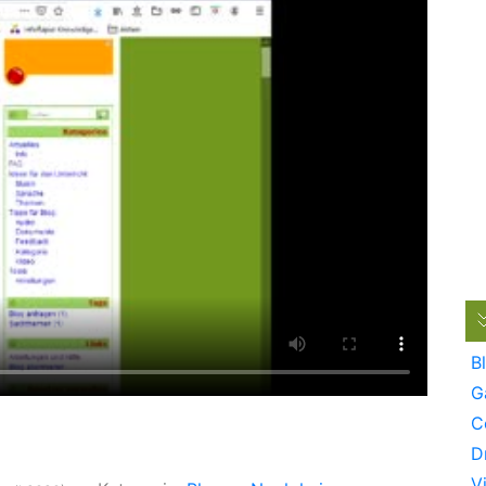
B
G
C
D
V