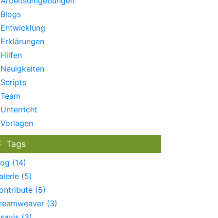
Arbeitsumgebungen
Blogs
Entwicklung
Erklärungen
Hilfen
Neuigkeiten
Scripts
Team
Unterricht
Vorlagen
Tags
log (14)
alerie (5)
ontribute (5)
reamweaver (3)
isavis (3)