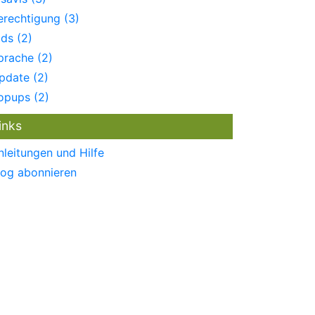
erechtigung (3)
ids (2)
prache (2)
pdate (2)
opups (2)
inks
nleitungen und Hilfe
log abonnieren