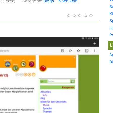
-
- Kategorie:
Blogs
-
Noch kein
pril 2020)
B
K
S
U
P
L
A
B