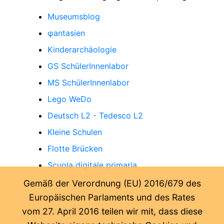
Museumsblog
φantasien
Kinderarchäologie
GS SchülerInnenlabor
MS SchülerInnenlabor
Lego WeDo
Deutsch L2 - Tedesco L2
Kleine Schulen
Flotte Brücken
Scuola digitale primaria
Gemäß der Verordnung (EU) 2016/679 des
Europäischen Parlaments und des Rates
vom 27. April 2016 teilen wir mit, dass diese
Freitag, 27. September 2024
- Kategorien:
Für Lehrer:innen