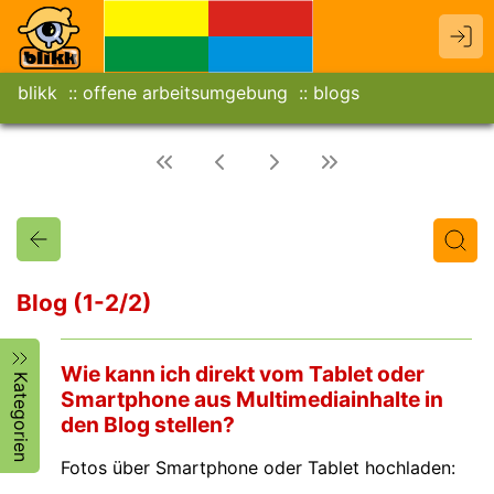
blikk
offene arbeitsumgebung
blogs
Blog (1-2/2)
Titel
Text
Autor/in
Wie kann ich direkt vom Tablet oder
Kategorien
Smartphone aus Multimediainhalte in
den Blog stellen?
Fotos über Smartphone oder Tablet hochladen: