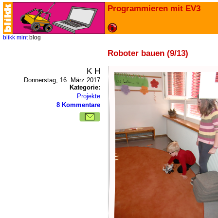
Programmieren mit EV3
blikk
mint
blog
Roboter bauen (9/13)
K H
Donnerstag, 16. März 2017
Kategorie:
Projekte
8 Kommentare