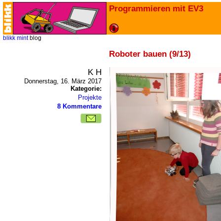
Programmieren mit EV3
blikk
mint
blog
Roboter bauen (9/13)
K H
Donnerstag, 16. März 2017
Kategorie:
Projekte
8 Kommentare