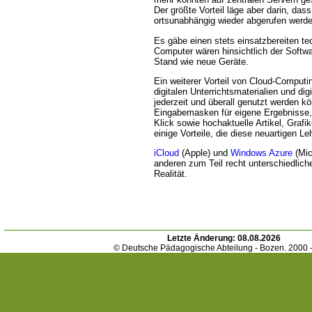
Der größte Vorteil läge aber darin, das
ortsunabhängig wieder abgerufen werd
Es gäbe einen stets einsatzbereiten te
Computer wären hinsichtlich der Softw
Stand wie neue Geräte.
Ein weiterer Vorteil von Cloud-Computi
digitalen Unterrichtsmaterialien und di
jederzeit und überall genutzt werden k
Eingabemasken für eigene Ergebnisse
Klick sowie hochaktuelle Artikel, Grafi
einige Vorteile, die diese neuartigen Le
iCloud
(Apple) und
Windows Azure
(Mic
anderen zum Teil recht unterschiedlich
Realität.
Letzte Änderung:
08.08.2026
© Deutsche Pädagogische Abteilung - Bozen. 2000 