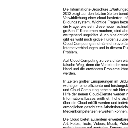
Die Informations-Broschüre „Wartungsd
2012 zeigt auf den letzten Seiten bere
Verwirklichung einer cloud-basierten Inf
Bildungssystem. Wichtige Fragen bezüg
die Frage, wie sehr diese neue Techno
großen IT-Konzernen machen, sind abe
weitgehend ungeklärt. Auch hinsichtlic
gibt es wohl noch große Hürden zu übe
Cloud-Computing sind nämlich zuverläs
Internetverbindungen und in diesem Pun
Problem.
Auf Cloud-Computing zu verzichten wär
falsche Weg, denn die Vorteile der neu
Hand und die erwähnten Probleme können
werden.
In Zeiten großer Einsparungen im Bild
wichtiger, eine effiziente und leistungs
und Cloud-Computing scheint mir hier di
Hilfe der neuen Cloud-Dienste werden 
Informationsflusses eröffnet. Hohe Si
über die Cloud erfüllt werden und indiv
ermöglichen geschützte Arbeitsbereiche
Medienkompetenzen erweitern können.
Die Cloud bietet außerdem erweiterbare
Art: Fotos, Texte, Videos, Musik, Präs
mehr könnten auf zentralen Servern ge