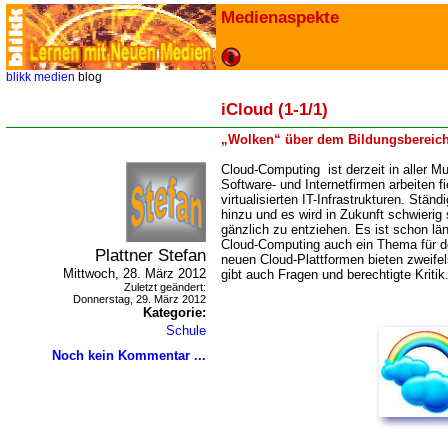
Medienaspekte
blikk
medien
blog
iCloud (1-1/1)
Wolken“ über dem Bildungsbereic
Cloud-Computing ist derzeit in aller M
Software- und Internetfirmen arbeiten f
virtualisierten IT-Infrastrukturen. St
hinzu und es wird in Zukunft schwierig 
gänzlich zu entziehen. Es ist schon l
Cloud-Computing auch ein Thema für de
Plattner Stefan
neuen Cloud-Plattformen bieten zweifel
Mittwoch, 28. März 2012
gibt auch Fragen und berechtigte Kritik
Zuletzt geändert:
Donnerstag, 29. März 2012
Kategorie:
Schule
Noch kein Kommentar ...