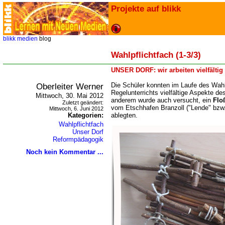
Projekte auf blikk
blikk
medien
blog
Wahlpflichtfach (1-3/3)
UNSER DORF: wir arbeiten vielfältig
Oberleiter Werner
Die Schüler konnten im Laufe des Wahl
Regelunterrichts vielfältige Aspekte de
Mittwoch, 30. Mai 2012
anderem wurde auch versucht, ein
Flo
Zuletzt geändert:
vom Etschhafen Branzoll ("Lende" bzw.
Mittwoch, 6. Juni 2012
Kategorien:
ablegten.
Wahlpflichtfach
Unser Dorf
Reformpädagogik
Noch kein Kommentar ...