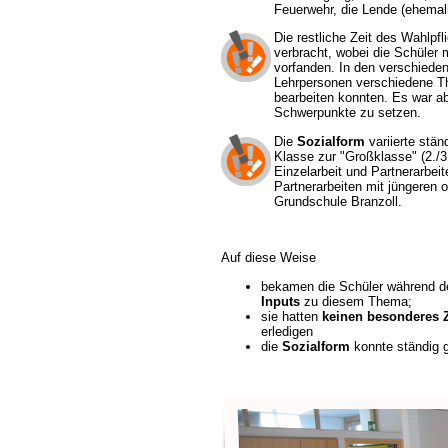
Feuerwehr, die Lende (ehemal
Die restliche Zeit des Wahlpfl
verbracht, wobei die Schüler
vorfanden. In den verschiede
Lehrpersonen verschiedene Th
bearbeiten konnten. Es war a
Schwerpunkte zu setzen.
Die
Sozialform
variierte ständ
Klasse zur "Großklasse" (2./3
Einzelarbeit und Partnerarbeit
Partnerarbeiten mit jüngeren o
Grundschule Branzoll.
Auf diese Weise
bekamen die Schüler während d
Inputs
zu diesem Thema;
sie hatten
keinen besonderes Z
erledigen
die
Sozialform
konnte ständig 