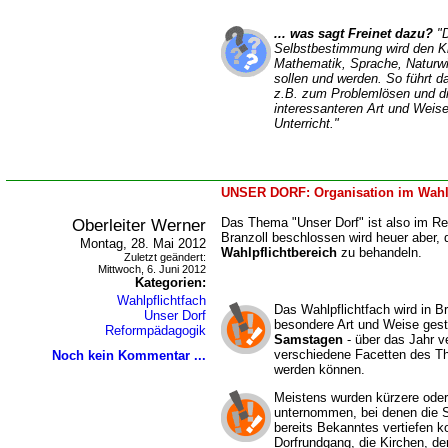
... was sagt Freinet dazu?
"D
Selbstbestimmung wird den Ki
Mathematik, Sprache, Naturwi
sollen und werden. So führt d
z.B. zum Problemlösen und die
interessanteren Art und Weise 
Unterricht."
UNSER DORF: Organisation im Wahlp
Oberleiter Werner
Das Thema "Unser Dorf" ist also im Reg
Branzoll beschlossen wird heuer aber,
Montag, 28. Mai 2012
Wahlpflichtbereich
zu behandeln.
Zuletzt geändert:
Mittwoch, 6. Juni 2012
Kategorien:
Wahlpflichtfach
Das Wahlpflichtfach wird in Br
Unser Dorf
besondere Art und Weise gesta
Reformpädagogik
Samstagen
- über das Jahr ver
verschiedene Facetten des T
Noch kein Kommentar ...
werden können.
Meistens wurden kürzere ode
unternommen, bei denen die S
bereits Bekanntes vertiefen k
Dorfrundgang, die Kirchen, de