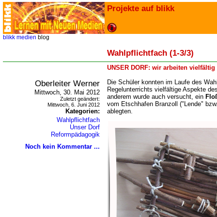
Projekte auf blikk
blikk
medien
blog
Wahlpflichtfach (1-3/3)
UNSER DORF: wir arbeiten vielfältig
Oberleiter Werner
Die Schüler konnten im Laufe des Wahl
Regelunterrichts vielfältige Aspekte de
Mittwoch, 30. Mai 2012
anderem wurde auch versucht, ein
Flo
Zuletzt geändert:
vom Etschhafen Branzoll ("Lende" bzw.
Mittwoch, 6. Juni 2012
Kategorien:
ablegten.
Wahlpflichtfach
Unser Dorf
Reformpädagogik
Noch kein Kommentar ...