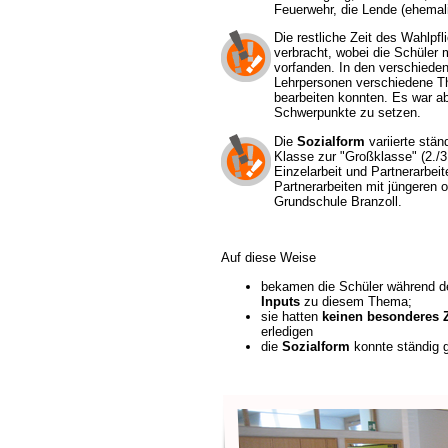
Feuerwehr, die Lende (ehemal
Die restliche Zeit des Wahlpfl
verbracht, wobei die Schüler
vorfanden. In den verschiede
Lehrpersonen verschiedene Th
bearbeiten konnten. Es war a
Schwerpunkte zu setzen.
Die
Sozialform
variierte ständ
Klasse zur "Großklasse" (2./3
Einzelarbeit und Partnerarbeit
Partnerarbeiten mit jüngeren o
Grundschule Branzoll.
Auf diese Weise
bekamen die Schüler während d
Inputs
zu diesem Thema;
sie hatten
keinen besonderes Z
erledigen
die
Sozialform
konnte ständig 