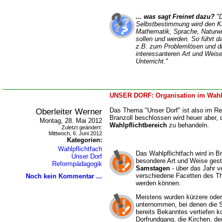
... was sagt Freinet dazu?
"D
Selbstbestimmung wird den Ki
Mathematik, Sprache, Naturwi
sollen und werden. So führt d
z.B. zum Problemlösen und die
interessanteren Art und Weise 
Unterricht."
UNSER DORF: Organisation im Wahlp
Oberleiter Werner
Das Thema "Unser Dorf" ist also im Reg
Branzoll beschlossen wird heuer aber,
Montag, 28. Mai 2012
Wahlpflichtbereich
zu behandeln.
Zuletzt geändert:
Mittwoch, 6. Juni 2012
Kategorien:
Wahlpflichtfach
Das Wahlpflichtfach wird in Br
Unser Dorf
besondere Art und Weise gesta
Reformpädagogik
Samstagen
- über das Jahr ver
verschiedene Facetten des T
Noch kein Kommentar ...
werden können.
Meistens wurden kürzere ode
unternommen, bei denen die S
bereits Bekanntes vertiefen k
Dorfrundgang, die Kirchen, de