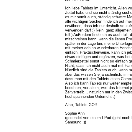
Ich liebe Tablets im Unterricht. Allen v
Zettel habe und sie nicht ständig suc
es mir somit auch, ständig schwere M
alle wichtigen Sachen finde ich auf me
erwähnen, dass ich nur deshalb so zufr
verwenden darf ;) Nein, ganz allgemein 
toll ) Außerdem finde ich es auch toll,
mitschreiben kann, wenn die lieben Pr
später in der Lage bin, meine Unterla
mit meiner ach so wunderbaren Handsch
einfach. Praktischerweise, kann ich je
etwas einfügen und ergänzen, was bei e
Schmierzettel sonst nicht so einfach g
Nicht, dass ich nicht auch mal mit H
Nützlich sind die Tablets auch, wenn m
aber das wissen Sie ja sicherlich, imme
dass man mit den Tablets einen Comput
Also ich kann Tablets nur weiter empfe
berichten, vor allem, weil das Internet j
Zeitvertreib… natürlich nur in den Zwi
hochspannenden Unterricht :)
Also, Tablets GO!!
Sophie Ann
(gesendet von einem I-Pad (geht noch b
Samsung ;))