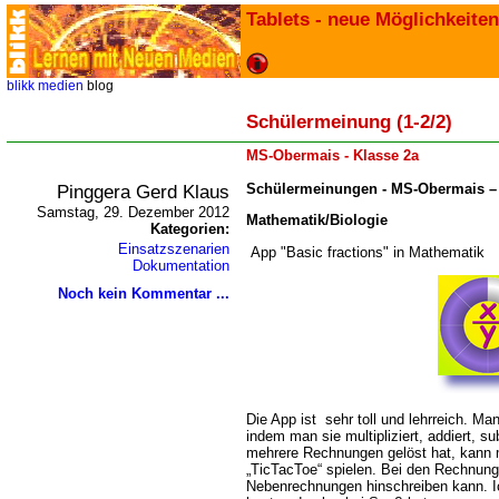
Tablets - neue Möglichkeiten
blikk
medien
blog
Schülermeinung (1-2/2)
MS-Obermais - Klasse 2a
Pinggera Gerd Klaus
Schülermeinungen - MS-Obermais – 
Samstag, 29. Dezember 2012
Mathematik/Biologie
Kategorien:
Einsatzszenarien
App "Basic fractions" in Mathematik
Dokumentation
Noch kein Kommentar ...
Die App ist sehr toll und lehrreich. M
indem man sie multipliziert, addiert, s
mehrere Rechnungen gelöst hat, kann m
TicTacToe“ spielen. Bei den Rechnunge
Nebenrechnungen hinschreiben kann. Ic