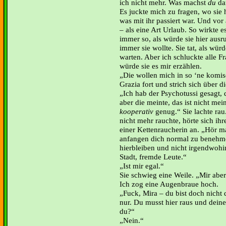
ich nicht mehr. Was machst
du
da
Es juckte mich zu fragen, wo sie 
was mit ihr passiert war. Und vor 
– als eine Art Urlaub. So wirkte e
immer so, als würde sie hier aus
immer sie wollte. Sie tat, als wü
warten. Aber ich schluckte alle F
würde sie es mir erzählen.
Die wollen mich in so ‘ne komis
Grazia fort und strich sich über d
Ich hab der Psychotussi gesagt, 
aber die meinte, das ist nicht mei
kooperativ
genug.“ Sie lachte rau
nicht mehr rauchte, hörte sich i
einer Kettenraucherin an. „Hör ma
anfangen dich normal zu benehmen
hierbleiben und nicht irgendwohi
Stadt, fremde Leute.“
Ist mir egal.“
Sie schwieg eine Weile. „Mir aber
Ich zog eine Augenbraue hoch.
Fuck, Mira – du bist doch nicht d
nur. Du musst hier raus und deine
du?“
Nein.“