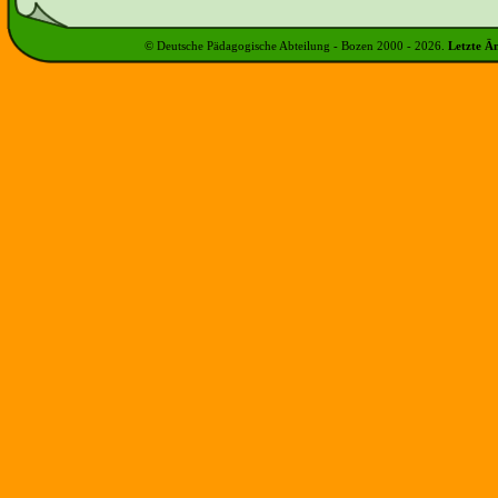
© Deutsche Pädagogische Abteilung - Bozen 2000 -
2026
.
Letzte Ä