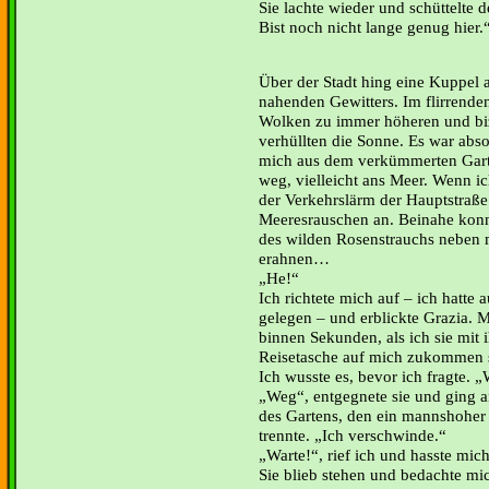
Sie lachte wieder und schüttelte 
Bist noch nicht lange genug hier.
Über der Stadt hing eine Kuppel
nahenden Gewitters. Im flirrende
Wolken zu immer höheren und biz
verhüllten die Sonne. Es war abso
mich aus dem verkümmerten Gart
weg, vielleicht ans Meer. Wenn ic
der Verkehrslärm der Hauptstraße
Meeresrauschen an. Beinahe konn
des wilden Rosenstrauchs neben 
erahnen
He!“
Ich richtete mich auf – ich hatte 
gelegen – und erblickte Grazia. 
binnen Sekunden, als ich sie mit 
Reisetasche auf mich zukommen 
Ich wusste es, bevor ich fragte. 
Weg“, entgegnete sie und ging a
des Gartens, den ein mannshohe
trennte. „Ich verschwinde.“
Warte!“, rief ich und hasste mich
Sie blieb stehen und bedachte mic