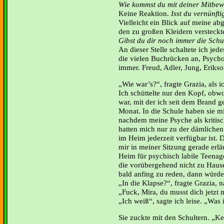
Wie kommst du mit deiner Mitbew
Keine Reaktion.
Isst du vernünfti
Vielleicht ein Blick auf meine ab
den zu großen Kleidern versteckt
Gibst du dir noch immer die Sch
An dieser Stelle schaltete ich jed
die vielen Buchrücken an, Psycho
immer. Freud, Adler, Jung, Erikso
Wie war’s?“, fragte Grazia, als 
Ich schüttelte nur den Kopf, obwo
war, mit der ich seit dem Brand g
Monat. In die Schule haben sie mi
nachdem meine Psyche als kritisc
hatten mich nur zu der dämlichen 
im Heim jederzeit verfügbar ist.
mir in meiner Sitzung gerade erlä
Heim für psychisch labile Teenag
die vorübergehend nicht zu Haus
bald anfing zu reden, dann würde
In die Klapse?“, fragte Grazia, na
Fuck, Mira, du musst dich jetzt
Ich weiß“, sagte ich leise. „Was i
Sie zuckte mit den Schultern. „K