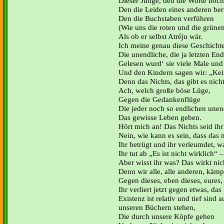
Dieser Junge, den die Worte noch
Den die Leiden eines anderen ber
Den die Buchstaben verführen
(Wie uns die roten und die grüne
Als ob er selbst Atréju wär.
Ich meine genau diese Geschichte
Die unendliche, die ja letzten End
Gelesen wurd‘ sie viele Male und 
Und den Kindern sagen wir: „Kei
Denn das Nichts, das gibt es nicht
Ach, welch große böse Lüge,
Gegen die Gedankenflüge
Die jeder noch so endlichen unen
Das gewisse Leben geben.
Hört mich an! Das Nichts seid ihr
Nein, wie kann es sein, dass das 
Ihr betrügt und ihr verleumdet, w
Ihr tut ab „Es ist nicht wirklich“ –
Aber wisst ihr was? Das wirkt nic
Denn wir alle, alle anderen, käm
Gegen dieses, eben dieses, eures,
Ihr verliert jetzt gegen etwas, das 
Existenz ist relativ und tief sind 
unseren Büchern stehen,
Die durch unsere Köpfe gehen