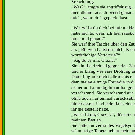
Verachtung.
Was?“, fragte sie angriffslustig.
hier alleine raus, du weißt genau
mich, wenn du’s gepackt hast.“
Wie willst du dich bei mir melden
habe nichts, wenn ich hier raus
noch mal genau!“
Sie warf ihre Tasche über den Z
an. „Für wen hältst du mich, Kle
wortbrüchige Verräterin?“
Sag du es mir, Grazia.“
Sie klopfte dreimal gegen den Zaun
und es klang wie eine Drohung un
Dann flog mir nichts dir nichts e
dem meine einzige Freundin in d
sicher und anmutig hinaufhangel
verschwand. Sie verschwand aus 
ohne auch nur einmal zurückzubli
hinterlassen. Und jedenfalls eine 
ihr nie gestellt hatte.
Wer bist du, Grazia?“, flüsterte 
meinem Bett an.
Sie hatte ein vertrautes Vogelsym
schmutzige Tapete neben meinem