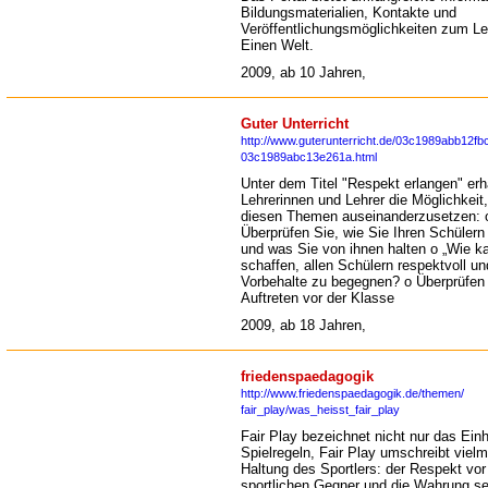
Bildungsmaterialien, Kontakte und
Veröffentlichungsmöglichkeiten zum Le
Einen Welt.
2009, ab 10 Jahren,
Guter Unterricht
http://www.guterunterricht.de/03c1989abb12fb
03c1989abc13e261a.html
Unter dem Titel "Respekt erlangen" erh
Lehrerinnen und Lehrer die Möglichkeit,
diesen Themen auseinanderzusetzen: 
Überprüfen Sie, wie Sie Ihren Schüler
und was Sie von ihnen halten o „Wie 
schaffen, allen Schülern respektvoll u
Vorbehalte zu begegnen? o Überprüfen 
Auftreten vor der Klasse
2009, ab 18 Jahren,
friedenspaedagogik
http://www.friedenspaedagogik.de/themen/
fair_play/was_heisst_fair_play
Fair Play bezeichnet nicht nur das Einh
Spielregeln, Fair Play umschreibt vielm
Haltung des Sportlers: der Respekt vo
sportlichen Gegner und die Wahrung se