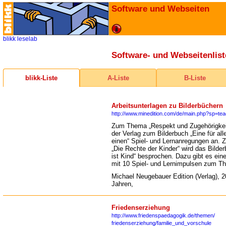
Software und Webseiten
blikk
leselab
Software- und Webseitenlist
blikk-Liste
A-Liste
B-Liste
Arbeitsunterlagen zu Bilderbüchern
http://www.minedition.com/de/main.php?sp=te
Zum Thema „Respekt und Zugehörigkeit
der Verlag zum Bilderbuch „Eine für alle,
einen“ Spiel- und Lernanregungen an.
„Die Rechte der Kinder“ wird das Bilde
ist Kind“ besprochen. Dazu gibt es eine
mit 10 Spiel- und Lernimpulsen zum T
Michael Neugebauer Edition (Verlag), 2
Jahren,
Friedenserziehung
http://www.friedenspaedagogik.de/themen/
friedenserziehung/familie_und_vorschule