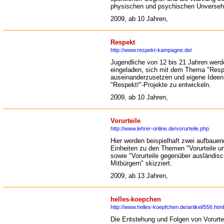
physischen und psychischen Unversehr
2009, ab 10 Jahren,
Respekt
http://www.respekt-kampagne.de/
Jugendliche von 12 bis 21 Jahren wer
eingeladen, sich mit dem Thema "Resp
auseinanderzusetzen und eigene Ideen
"Respekt!"-Projekte zu entwickeln.
2009, ab 10 Jahren,
Vorurteile
http://www.lehrer-online.de/vorurteile.php
Hier werden beispielhaft zwei aufbaue
Einheiten zu den Themen "Vorurteile u
sowie "Vorurteile gegenüber ausländis
Mitbürgern" skizziert.
2009, ab 13 Jahren,
helles-koepchen
http://www.helles-koepfchen.de/artikel/556.html
Die Entstehung und Folgen von Vorurte