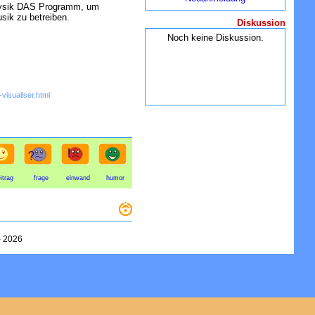
hysik DAS Programm, um
sik zu betreiben.
Diskussion
Noch keine Diskussion.
visualiser.html
itrag
frage
einwand
humor
-
2026