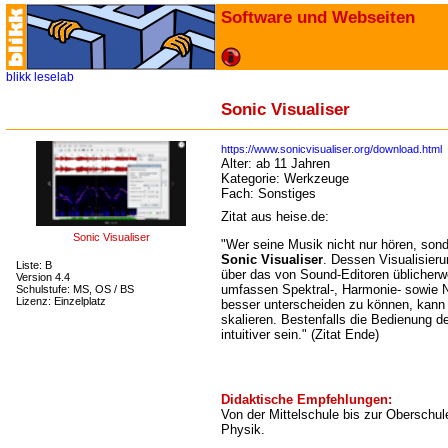
Software und Webseiten
blikk
leselab
Sonic Visualiser
https://www.sonicvisualiser.org/download.html
Alter:
ab 11 Jahren
Kategorie:
Werkzeuge
Fach:
Sonstiges
Zitat aus heise.de:
Sonic Visualiser
"Wer seine Musik nicht nur hören, sond
Sonic Visualiser
. Dessen Visualisier
Liste: B
über das von Sound-Editoren üblicher
Version 4.4
umfassen Spektral-, Harmonie- sowie 
Schulstufe: MS, OS / BS
Lizenz: Einzelplatz
besser unterscheiden zu können, kann
skalieren. Bestenfalls die Bedienung 
intuitiver sein." (Zitat Ende)
Didaktische Empfehlungen:
Von der Mittelschule bis zur Oberschul
Physik.