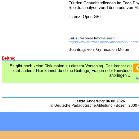
Für den Gesuchstellenden im Fach P
Spektralanalyse von Tönen und von Mu
Lizenz: Open-GPL
Link zu weiteren Informationen:
https://www.netzwelt.de/download/25583-sonic-
Beantragt von: Gymnasien Meran
Beitrag
Es gibt noch keine Diskussion zu diesem Vorschlag. Das kannst du
leicht ändern! Hier kannst du deine Beiträge, Fragen oder Einwände
anbringen ...
be
Letzte Änderung:
06.08.2026
© Deutsche Pädagogische Abteilung - Bozen. 2000 