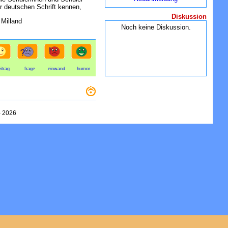
er deutschen Schrift kennen,
Diskussion
 Milland
Noch keine Diskussion.
itrag
frage
einwand
humor
-
2026