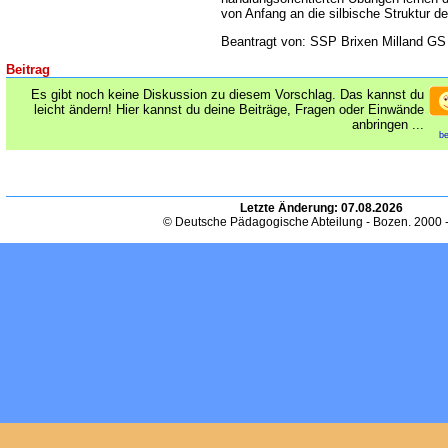
von Anfang an die silbische Struktur d
Beantragt von: SSP Brixen Milland GS
Beitrag
Es gibt noch keine Diskussion zu diesem Vorschlag. Das kannst du
leicht ändern! Hier kannst du deine Beiträge, Fragen oder Einwände
anbringen ...
be
Letzte Änderung:
07.08.2026
© Deutsche Pädagogische Abteilung - Bozen. 2000 