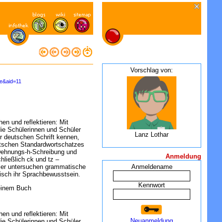
Vorschlag von:
e&aid=11
n und reflektieren: Mit
die Schülerinnen und Schüler
Lanz Lothar
er deutschen Schrift kennen,
utschen Standardwortschatzes
Dehnungs-h-Schreibung und
Anmeldung
ließlich ck und tz –
üler untersuchen grammatische
Anmeldename
sch ihr Sprachbewusstsein.
Kennwort
seinem Buch
n und reflektieren: Mit
Neuanmeldung
die Schülerinnen und Schüler