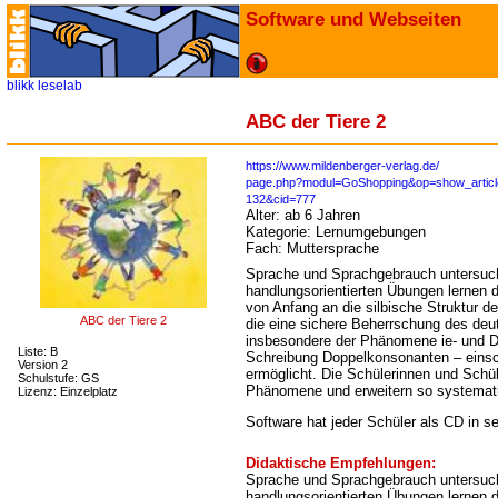
Software und Webseiten
blikk
leselab
ABC der Tiere 2
https://www.mildenberger-verlag.de/
page.php?modul=GoShopping&op=show_articl
132&cid=777
Alter:
ab 6 Jahren
Kategorie:
Lernumgebungen
Fach:
Muttersprache
Sprache und Sprachgebrauch untersuche
handlungsorientierten Übungen lernen 
von Anfang an die silbische Struktur d
ABC der Tiere 2
die eine sichere Beherrschung des de
insbesondere der Phänomene ie- und 
Liste: B
Schreibung Doppelkonsonanten – einsch
Version 2
ermöglicht. Die Schülerinnen und Sch
Schulstufe: GS
Phänomene und erweitern so systemati
Lizenz: Einzelplatz
Software hat jeder Schüler als CD in 
Didaktische Empfehlungen:
Sprache und Sprachgebrauch untersuche
handlungsorientierten Übungen lernen 