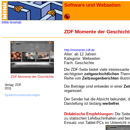
Software und Webseiten
blikk
leselab
ZDF Momente der Geschicht
http://momente.zdf.de
Alter:
ab 12 Jahren
Kategorie:
Webseiten
Fach:
Geschichte
Die ZDF-Seite bietet viele interessant
wichtigsten
zeitgeschichtlichen
Theme
ZDF Momente der Geschichte
Reihe von
Zeitzeugenberichten
illustr
Verlag: ZDF
Die Beiträge sind entweder in einer
Zei
2011
organisiert.
Systemvoraussetzungen
Der Sender hat die Absicht bekundet, 
Darstellung ist bislang
werbefrei
.
Didaktische Empfehlungen:
Die Seit
zu statischen Lehrbuchinhalten und be
Einsatz von Tablet-PCs im Unterricht i