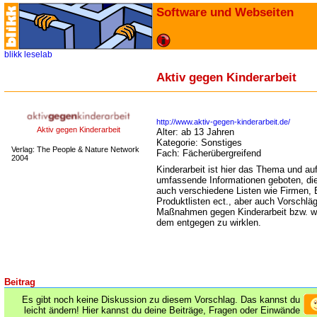
Software und Webseiten
blikk
leselab
Aktiv gegen Kinderarbeit
http://www.aktiv-gegen-kinderarbeit.de/
Aktiv gegen Kinderarbeit
Alter:
ab 13 Jahren
Kategorie:
Sonstiges
Verlag: The People & Nature Network
Fach:
Fächerübergreifend
2004
Kinderarbeit ist hier das Thema und au
umfassende Informationen geboten, die
auch verschiedene Listen wie Firmen, 
Produktlisten ect., aber auch Vorschläg
Maßnahmen gegen Kinderarbeit bzw. wa
dem entgegen zu wirklen.
Beitrag
Es gibt noch keine Diskussion zu diesem Vorschlag. Das kannst du
leicht ändern! Hier kannst du deine Beiträge, Fragen oder Einwände