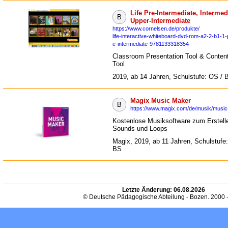
Life Pre-Intermediate, Intermed
B
Upper-Intermediate
https://www.cornelsen.de/produkte/
life-interactive-whiteboard-dvd-rom-a2-2-b1-1-
e-intermediate-9781133318354
Classroom Presentation Tool & Content
Tool
2019, ab 14 Jahren, Schulstufe: OS / 
Magix Music Maker
B
https://www.magix.com/de/musik/music
Kostenlose Musiksoftware zum Erstell
Sounds und Loops
Magix, 2019, ab 11 Jahren, Schulstufe
BS
Letzte Änderung:
06.08.2026
© Deutsche Pädagogische Abteilung - Bozen. 2000 