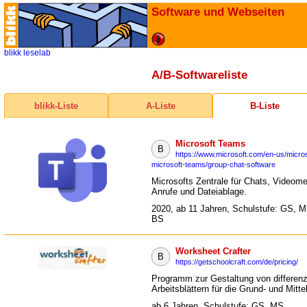
Software und Webseiten
blikk
leselab
A/B-Softwareliste
blikk-Liste
A-Liste
B-Liste
Microsoft Teams
B
https://www.microsoft.com/en-us/micros
microsoft-teams/group-chat-software
Microsofts Zentrale für Chats, Videome
Anrufe und Dateiablage.
2020, ab 11 Jahren, Schulstufe: GS, 
BS
Worksheet Crafter
B
https://getschoolcraft.com/de/pricing/
Programm zur Gestaltung von differenz
Arbeitsblättern für die Grund- und Mitte
ab 6 Jahren, Schulstufe: GS, MS