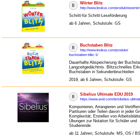
Wörter Blitz
B
http://www.lesikus.com/produkt/woerterb
Schritt-für Schritt-Leseförderung
ab 6 Jahren, Schulstufe: GS
Buchstaben Blitz
B
http://www.lesikus.com/produkt/
buchstaben-blitz-1/
Dauerhafte Abspeicherung der Buchst
Langzeitgedächtnis. Blitzschnelles Er
Buchstaben in Sekundenbruchteilen
2019, ab 6 Jahren, Schulstufe: GS
Sibelius Ultimate EDU 2019
B
https://www.avid.com/de/sibelius-ultima
Komponieren, Arrangieren und Veröffen
Partituren oder Teilen davon in jeder G
Komplexität; Erstellen von Arbeitsblätt
Übungen zur Notation für Schüler und
Studierende.
ab 11 Jahren, Schulstufe: MS, OS / B