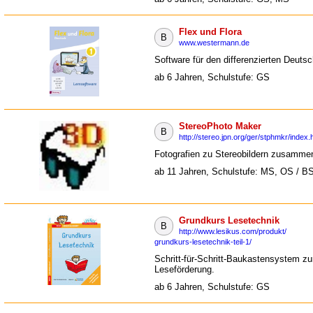
Flex und Flora
B
www.westermann.de
Software für den differenzierten Deutsc
ab 6 Jahren, Schulstufe: GS
StereoPhoto Maker
B
http://stereo.jpn.org/ger/stphmkr/index.
Fotografien zu Stereobildern zusamme
ab 11 Jahren, Schulstufe: MS, OS / B
Grundkurs Lesetechnik
B
http://www.lesikus.com/produkt/
grundkurs-lesetechnik-teil-1/
Schritt-für-Schritt-Baukastensystem zu
Leseförderung.
ab 6 Jahren, Schulstufe: GS