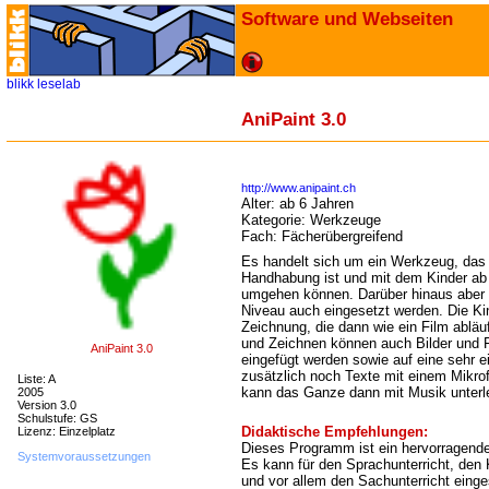
Software und Webseiten
blikk
leselab
AniPaint 3.0
http://www.anipaint.ch
Alter:
ab 6 Jahren
Kategorie:
Werkzeuge
Fach:
Fächerübergreifend
Es handelt sich um ein Werkzeug, das 
Handhabung ist und mit dem Kinder ab 
umgehen können. Darüber hinaus aber 
Niveau auch eingesetzt werden. Die Ki
Zeichnung, die dann wie ein Film ablä
und Zeichnen können auch Bilder und F
AniPaint 3.0
eingefügt werden sowie auf eine sehr e
zusätzlich noch Texte mit einem Mikro
Liste: A
kann das Ganze dann mit Musik unterl
2005
Version 3.0
Schulstufe: GS
Didaktische Empfehlungen:
Lizenz: Einzelplatz
Dieses Programm ist ein hervorragendes 
Systemvoraussetzungen
Es kann für den Sprachunterricht, den
und vor allem den Sachunterricht einge