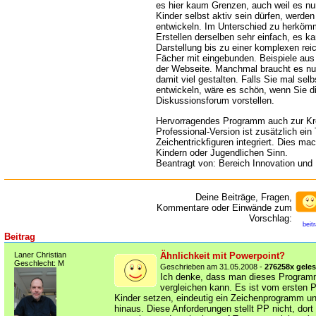
es hier kaum Grenzen, auch weil es nu
Kinder selbst aktiv sein dürfen, werden
entwickeln. Im Unterschied zu herkömm
Erstellen derselben sehr einfach, es k
Darstellung bis zu einer komplexen re
Fächer mit eingebunden. Beispiele aus 
der Webseite. Manchmal braucht es nu
damit viel gestalten. Falls Sie mal sel
entwickeln, wäre es schön, wenn Sie d
Diskussionsforum vorstellen.
Hervorragendes Programm auch zur Krea
Professional-Version ist zusätzlich ein
Zeichentrickfiguren integriert. Dies ma
Kindern oder Jugendlichen Sinn.
Beantragt von: Bereich Innovation und
Deine Beiträge, Fragen,
Kommentare oder Einwände zum
Vorschlag:
beit
Beitrag
Laner Christian
Ähnlichkeit mit Powerpoint?
Geschlecht: M
Geschrieben am 31.05.2008 -
276258x gele
Ich denke, dass man dieses Program
vergleichen kann. Es ist vom ersten P
Kinder setzen, eindeutig ein Zeichenprogramm un
hinaus. Diese Anforderungen stellt PP nicht, dort