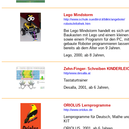
Lego Mindstorm
http://www.schule.suedtirol.it/blikk/angebote/
robots/infothek.htm
Bei Lego Mindstorm handelt es sich u
Baukasten mit Lego und einem kleinen
sowie einem Programm für den PC, mi
gebaute Roboter programmieren lassen 
bereits ab dem Alter von 9 Jahren.
Lego, 2000, ab 8 Jahren,
Zehn-Finger- Schreiben KINDERLEI
http/www.desalla.at
Tastaturtrainer
Desalla, 2001, ab 6 Jahren,
ORIOLUS Lernprogramme
http://www.oriolus.de
Lernprogramme für Deutsch, Mathe un
KIT
ORIOLUS, 2001, ab 6 Jahren,