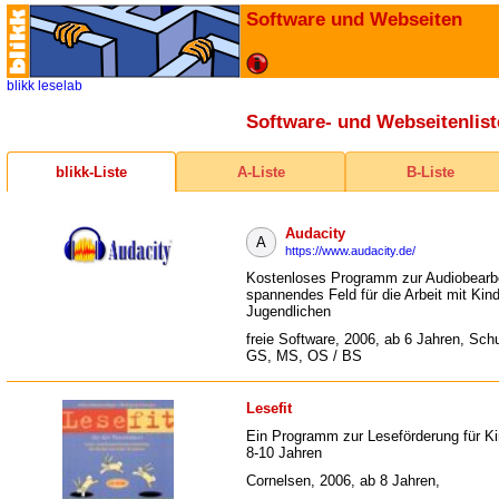
Software und Webseiten
blikk
leselab
Software- und Webseitenlist
blikk-Liste
A-Liste
B-Liste
Audacity
A
https://www.audacity.de/
Kostenloses Programm zur Audiobearbe
spannendes Feld für die Arbeit mit Kin
Jugendlichen
freie Software, 2006, ab 6 Jahren, Schu
GS, MS, OS / BS
Lesefit
Ein Programm zur Leseförderung für Ki
8-10 Jahren
Cornelsen, 2006, ab 8 Jahren,