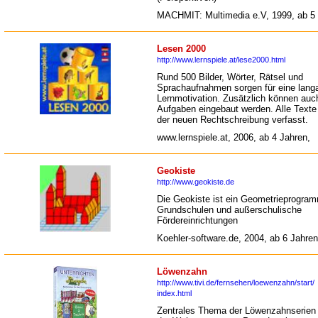
MACHMIT: Multimedia e.V, 1999, ab 5 
Lesen 2000
http://www.lernspiele.at/lese2000.html
Rund 500 Bilder, Wörter, Rätsel und
Sprachaufnahmen sorgen für eine lang
Lernmotivation. Zusätzlich können auc
Aufgaben eingebaut werden. Alle Texte
der neuen Rechtschreibung verfasst.
www.lernspiele.at, 2006, ab 4 Jahren,
Geokiste
http://www.geokiste.de
Die Geokiste ist ein Geometrieprogram
Grundschulen und außerschulische
Fördereinrichtungen
Koehler-software.de, 2004, ab 6 Jahren
Löwenzahn
http://www.tivi.de/fernsehen/loewenzahn/start/
index.html
Zentrales Thema der Löwenzahnserien 