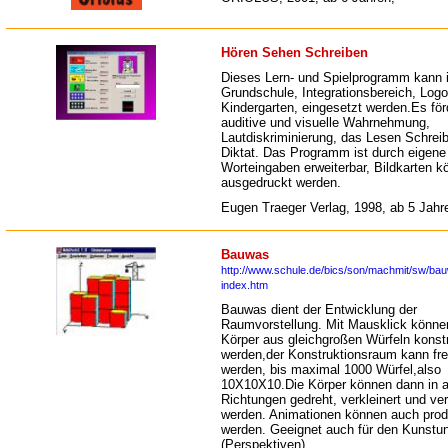
Hören Sehen Schreiben
Dieses Lern- und Spielprogramm kann i
Grundschule, Integrationsbereich, Logo
Kindergarten, eingesetzt werden.Es för
auditive und visuelle Wahrnehmung,
Lautdiskriminierung, das Lesen Schrei
Diktat. Das Programm ist durch eigene
Worteingaben erweiterbar, Bildkarten 
ausgedruckt werden.
Eugen Traeger Verlag, 1998, ab 5 Jahr
Bauwas
http://www.schule.de/bics/son/machmit/sw/ba
index.htm
Bauwas dient der Entwicklung der
Raumvorstellung. Mit Mausklick können
Körper aus gleichgroßen Würfeln konstr
werden,der Konstruktionsraum kann frei
werden, bis maximal 1000 Würfel,also
10X10X10.Die Körper können dann in a
Richtungen gedreht, verkleinert und ve
werden. Animationen können auch prod
werden. Geeignet auch für den Kunstun
(Perspektiven)