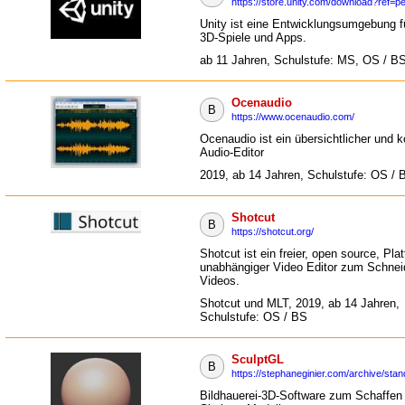
https://store.unity.com/download?ref=p
Unity ist eine Entwicklungsumgebung f
3D-Spiele und Apps.
ab 11 Jahren, Schulstufe: MS, OS / B
Ocenaudio
B
https://www.ocenaudio.com/
Ocenaudio ist ein übersichtlicher und k
Audio-Editor
2019, ab 14 Jahren, Schulstufe: OS / 
Shotcut
B
https://shotcut.org/
Shotcut ist ein freier, open source, Pla
unabhängiger Video Editor zum Schnei
Videos.
Shotcut und MLT, 2019, ab 14 Jahren,
Schulstufe: OS / BS
SculptGL
B
https://stephaneginier.com/archive/stan
Bildhauerei-3D-Software zum Schaffen