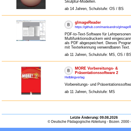
Skulptur-Modellen.
ab 14 Jahren, Schulstufe: OS / BS
gImageReader
B
https://github.com/manisandro/gImage
PDF-to-Text-Software für Lehrpersonen
Multifunktionsdruckern wird eingescann
als PDF abgespeichert. Dieses Progr
mit Texterkennung verwendbaren Text.
ab 11 Jahren, Schulstufe: MS, OS / B
MORE Vorbereitungs- &
B
Präsentationssoftware 2
Helblingverlag
Vorbereitungs- und Präsentationssoftw
ab 11 Jahren, Schulstufe: MS
Letzte Änderung:
09.08.2026
© Deutsche Pädagogische Abteilung - Bozen. 2000 