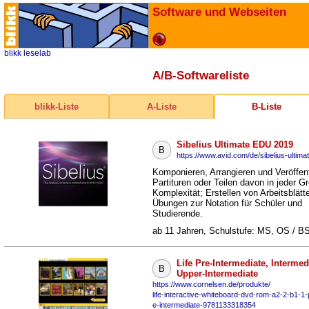
Software und Webseiten
blikk
leselab
A/B-Softwareliste
blikk-Liste
A-Liste
B-Liste
Sibelius Ultimate EDU 2019
B
https://www.avid.com/de/sibelius-ultima
Komponieren, Arrangieren und Veröffen
Partituren oder Teilen davon in jeder G
Komplexität; Erstellen von Arbeitsblätt
Übungen zur Notation für Schüler und
Studierende.
ab 11 Jahren, Schulstufe: MS, OS / B
Life Pre-Intermediate, Intermed
B
Upper-Intermediate
https://www.cornelsen.de/produkte/
life-interactive-whiteboard-dvd-rom-a2-2-b1-1-
e-intermediate-9781133318354