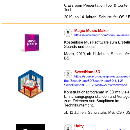
Classroom Presentation Tool & Content
Tool
2019, ab 14 Jahren, Schulstufe: OS / 
Magix Music Maker
B
https://www.magix.com/de/musik/music
Kostenlose Musiksoftware zum Erstell
Sounds und Loops
Magix, 2019, ab 11 Jahren, Schulstufe
BS
SweetHome3D
B
https://sourceforge.net/projects/sweet
files/SweetHome3D/SweetHome3D-6.1.2/
SweetHome3D-6.1.2-windows.exe/download
Konstruktionsprogramm in 3D mit viele
Einrichtungsgegenständen und Vorlagen
zum Zeichnen von Bauplänen im
Technikunterricht.
ab 11 Jahren, Schulstufe: MS, OS / B
Unity
B