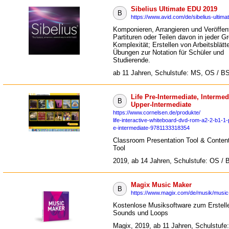
Sibelius Ultimate EDU 2019
B
https://www.avid.com/de/sibelius-ultima
Komponieren, Arrangieren und Veröffen
Partituren oder Teilen davon in jeder G
Komplexität; Erstellen von Arbeitsblätt
Übungen zur Notation für Schüler und
Studierende.
ab 11 Jahren, Schulstufe: MS, OS / B
Life Pre-Intermediate, Intermed
B
Upper-Intermediate
https://www.cornelsen.de/produkte/
life-interactive-whiteboard-dvd-rom-a2-2-b1-1-
e-intermediate-9781133318354
Classroom Presentation Tool & Content
Tool
2019, ab 14 Jahren, Schulstufe: OS / 
Magix Music Maker
B
https://www.magix.com/de/musik/music
Kostenlose Musiksoftware zum Erstell
Sounds und Loops
Magix, 2019, ab 11 Jahren, Schulstufe