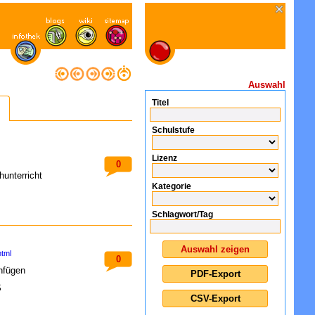
Auswahl
Titel
Schulstufe
Lizenz
0
hunterricht
Kategorie
Schlagwort/Tag
html
0
nfügen
S