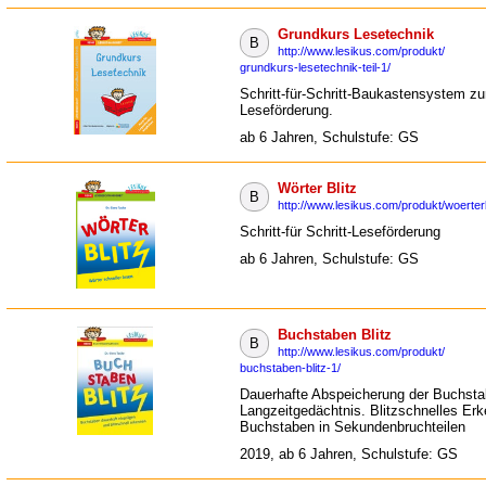
Grundkurs Lesetechnik
B
http://www.lesikus.com/produkt/
grundkurs-lesetechnik-teil-1/
Schritt-für-Schritt-Baukastensystem zu
Leseförderung.
ab 6 Jahren, Schulstufe: GS
Wörter Blitz
B
http://www.lesikus.com/produkt/woerterb
Schritt-für Schritt-Leseförderung
ab 6 Jahren, Schulstufe: GS
Buchstaben Blitz
B
http://www.lesikus.com/produkt/
buchstaben-blitz-1/
Dauerhafte Abspeicherung der Buchst
Langzeitgedächtnis. Blitzschnelles Er
Buchstaben in Sekundenbruchteilen
2019, ab 6 Jahren, Schulstufe: GS