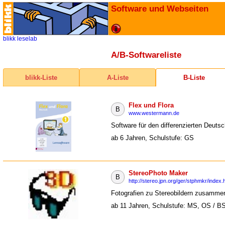
Software und Webseiten
blikk
leselab
A/B-Softwareliste
blikk-Liste
A-Liste
B-Liste
Flex und Flora
B
www.westermann.de
Software für den differenzierten Deutsc
ab 6 Jahren, Schulstufe: GS
StereoPhoto Maker
B
http://stereo.jpn.org/ger/stphmkr/index.
Fotografien zu Stereobildern zusamme
ab 11 Jahren, Schulstufe: MS, OS / B