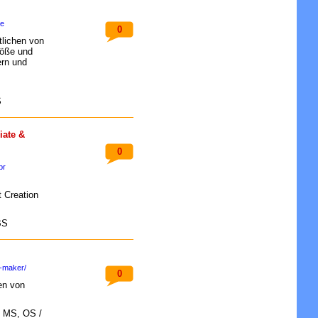
te
0
tlichen von
röße und
ern und
S
iate &
0
pr
 Creation
BS
-maker/
0
en von
: MS, OS /