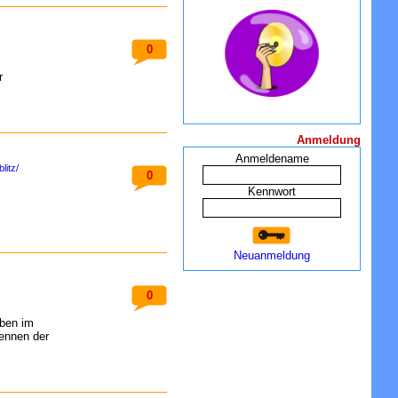
0
r
Anmeldung
Anmeldename
litz/
0
Kennwort
Neuanmeldung
0
aben im
kennen der