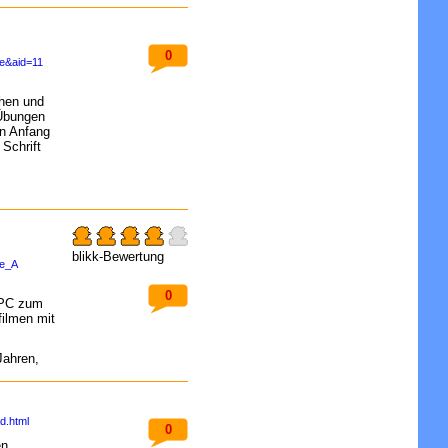
0
e&aid=11
hen und
 Übungen
on Anfang
 Schrift
blikk-Bewertung
de_A
0
 PC zum
filmen mit
Jahren,
d.html
0
en