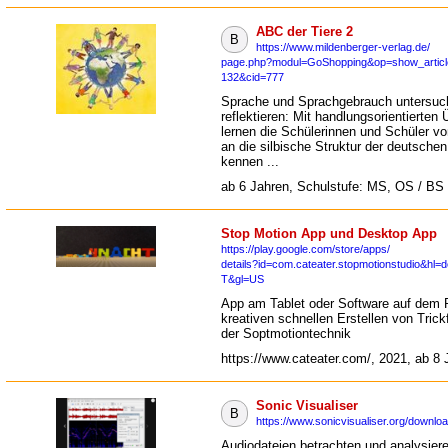
ABC der Tiere 2
B
https://www.mildenberger-verlag.de/
page.php?modul=GoShopping&op=show_articl
132&cid=777
Sprache und Sprachgebrauch untersuc
reflektieren: Mit handlungsorientierten
lernen die Schülerinnen und Schüler v
an die silbische Struktur der deutschen
kennen ...
ab 6 Jahren, Schulstufe: MS, OS / BS
Stop Motion App und Desktop App
https://play.google.com/store/apps/
details?id=com.cateater.stopmotionstudio&hl=
T&gl=US
App am Tablet oder Software auf dem
kreativen schnellen Erstellen von Trick
der Soptmotiontechnik
https://www.cateater.com/, 2021, ab 8 
Sonic Visualiser
B
https://www.sonicvisualiser.org/downloa
Audiodateien betrachten und analysier