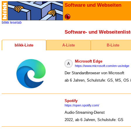
Software und Webseiten
blikk
leselab
Software- und Webseitenlist
blikk-Liste
A-Liste
B-Liste
Microsoft Edge
A
https://www.microsoft.com/en-us/edge
Der Standardbrowser von Microsoft
ab 6 Jahren, Schulstufe: GS, MS, OS 
Spotify
https://open.spotify.com/
Audio-Streaming-Dienst
2022, ab 6 Jahren, Schulstufe: GS