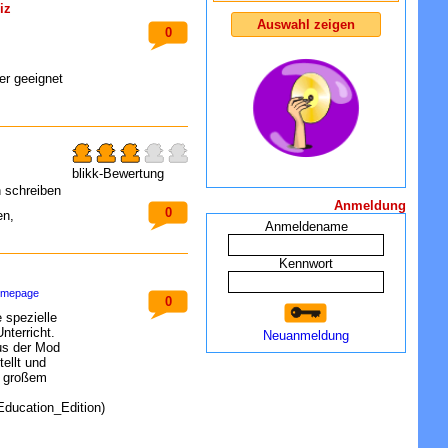
iz
0
er geeignet
blikk-Bewertung
 schreiben
Anmeldung
0
en,
Anmeldename
Kennwort
homepage
0
e spezielle
nterricht.
Neuanmeldung
aus der Mod
ellt und
t großem
Education_Edition)