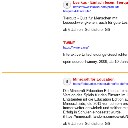
Lesikus - Einfach lesen: Tierqu
B
https://www.lesikus.com/produkt/
tierquiz-4-lesestufe/
Tierquiz - Quiz für Menschen mit
Leseschwierigkeiten, auch für gute Les
ab 6 Jahren, Schulstufe: GS
TWINE
https://twinery.org/
Interaktive Entscheidungs-Geschichten
open source Twinery, 2009, ab 10 Jahr
Minecraft for Education
B
https://education.minecraft.net/de-de/
Die Minecraft Education Edition ist ein
Version des Spiels für den Einsatz im U
Entstanden ist die Education Edition 
MinecraftEdu, die 2011 von Lehrern erst
immer weiter entwickelt und seither mi
Erfolg in Schulen eingesetzt wurde.
(https://minecraft.fandom.com/de/wiki/
ab 6 Jahren, Schulstufe: GS