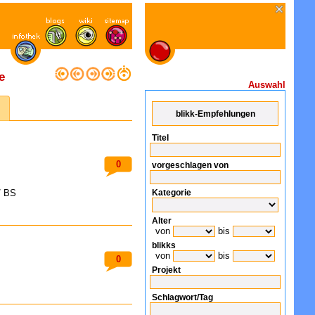
e
Auswahl
Titel
0
vorgeschlagen von
/ BS
Kategorie
Alter
von
bis
blikks
von
bis
0
Projekt
Schlagwort/Tag