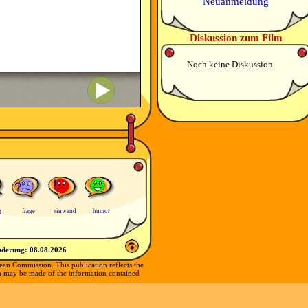
Neuanmeldung
Diskussion zum Film
Noch keine Diskussion.
g
frage
einwand
humor
nderung:
08.08.2026
ean Commission. This publication reflects the
ch may be made of the information contained