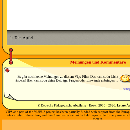
Meinungen und Kommentare
Es gibt noch keine Meinungen zu diesem Vips-Film. Das kannst du leicht
ändern! Hier kannst du deine Beiträge, Fragen oder Einwände anbringen ...
beitra
© Deutsche Pädagogische Abteilung - Bozen 2000 -
2026
.
Letzte Ä
VIPS as a part of the VISEUS project has been partially funded with support from the Europ
views only of the author, and the Commission cannot be held responsible for any use whi
therein.