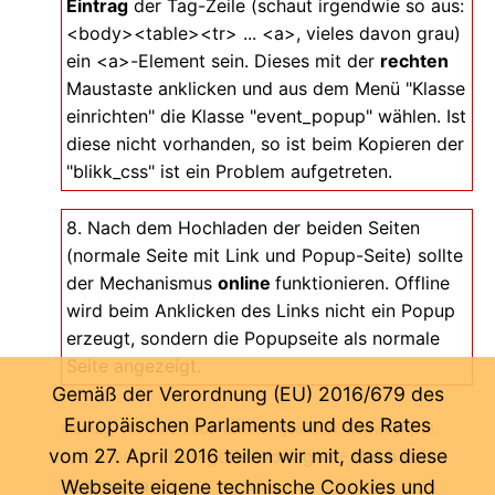
Eintrag
der Tag-Zeile (schaut irgendwie so aus:
<body><table><tr> ... <a>, vieles davon grau)
ein <a>-Element sein. Dieses mit der
rechten
Maustaste anklicken und aus dem Menü "Klasse
einrichten" die Klasse "event_popup" wählen. Ist
diese nicht vorhanden, so ist beim Kopieren der
"blikk_css" ist ein Problem aufgetreten.
8. Nach dem Hochladen der beiden Seiten
(normale Seite mit Link und Popup-Seite) sollte
der Mechanismus
online
funktionieren. Offline
wird beim Anklicken des Links nicht ein Popup
erzeugt, sondern die Popupseite als normale
Seite angezeigt.
Gemäß der Verordnung (EU) 2016/679 des
Europäischen Parlaments und des Rates
Montag, 10. März 2008
(Zuletzt geändert: Mittwoch, 16.
vom 27. April 2016 teilen wir mit, dass diese
-
- Kategorie:
Vorlagen
-
Noch kein
April 2008)
Kommentar ...
Webseite eigene technische Cookies und