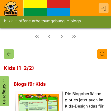
blikk
offene arbeitsumgebung
blogs
Kids (1-2/2)
Titel
Text
Autor/in
Blogs für Kids
Kategorien
Die Blogoberfläche
gibt es jetzt auch im
Kids-Design (das für