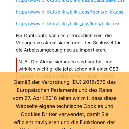
http://www.blikk.it/blikk/blikk_css/teens/blikk.css
http://www.blikk.it/blikk/blikk_css/kids/blikk.css
Für Contribute kann es erforderlich sein, die
Vorlagen zu aktualisieren oder den Schlüssel für
die Arbeitsumgebung neu zu importieren.
N. B.: Die Aktualisierungen sind nur für jene
wirklich wichtig, die jetzt schon mit einer CS3-
Version arbeiten wollen oder müssen (Vista-
Gemäß der Verordnung (EU) 2016/679 des
Kompatibilität).
Europäischen Parlaments und des Rates
vom 27. April 2016 teilen wir mit, dass diese
Montag, 5. Mai 2008
- Kategorien:
Vorlagen
Neuigkeiten
-
Webseite eigene technische Cookies und
Noch kein Kommentar ...
Cookies Dritter verwendet, damit Sie
effizient navigieren und die Funktionen der