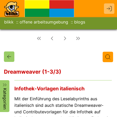
blikk
offene arbeitsumgebung
blogs
Dreamweaver (1-3/3)
Titel
Text
Autor/in
Infothek-Vorlagen italienisch
Kategorien
Mit der Einführung des Leselabyrinths aus
italienisch sind auch statische Dreamweaver-
und Contributevorlagen für die Infothek auf