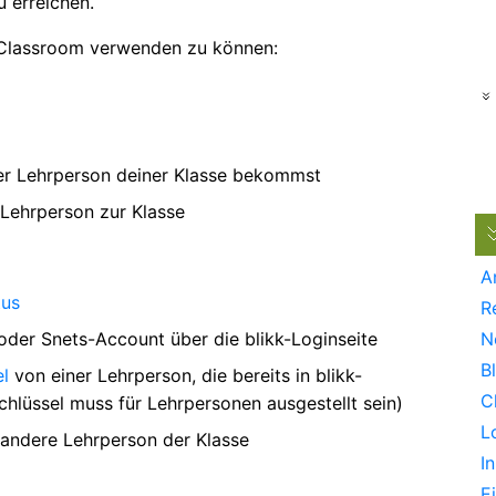
 erreichen.
 Classroom verwenden zu können:
ner Lehrperson deiner Klasse bekommst
 Lehrperson zur Klasse
A
tus
R
der Snets-Account über die blikk-Loginseite
N
B
el
von einer Lehrperson, die bereits in blikk-
C
chlüssel muss für Lehrpersonen ausgestellt sein)
L
 andere Lehrperson der Klasse
In
E