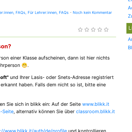
A
er:innen
FAQs
Für Lehrer:innen
FAQs
-
Noch kein Kommentar
Z
L
A
son?
B
on einer Klasse aufscheinen, dann ist hier nichts
ehrperson 😬.
oft"
und Ihrer Lasis- oder Snets-Adresse registriert
erkannt haben. Falls dem nicht so ist, bitte eine
en Sie sich in blikk ein: Auf der Seite
www.blikk.it
-Seite
, alternativ können Sie über
classroom.blikk.it
://www.blikk.it/auth/de/profile
und kontrollieren