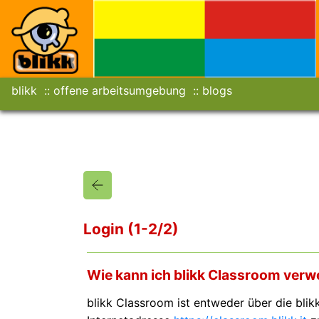
blikk
offene arbeitsumgebung
blogs
Login (1-2/2)
Wie kann ich blikk Classroom ver
blikk Classroom ist entweder über die blik