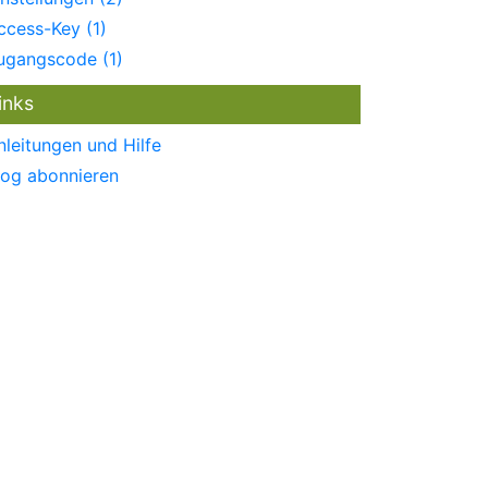
ccess-Key (1)
ugangscode (1)
inks
nleitungen und Hilfe
log abonnieren