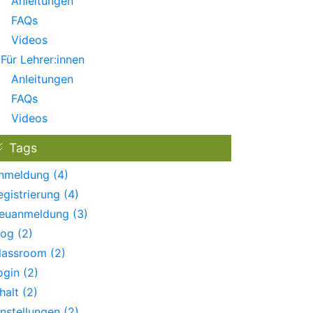
Anleitungen
FAQs
Videos
Für Lehrer:innen
Anleitungen
FAQs
Videos
Tags
nmeldung (4)
egistrierung (4)
euanmeldung (3)
log (2)
lassroom (2)
ogin (2)
halt (2)
instellungen (2)