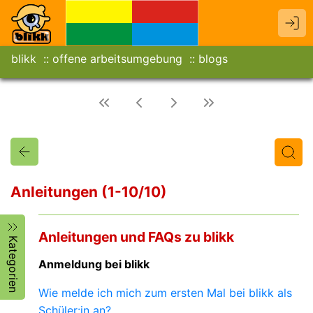
blikk
offene arbeitsumgebung
blogs
Anleitungen (1-10/10)
Titel
Text
Autor/in
Anleitungen und FAQs zu blikk
Kategorien
Anmeldung bei blikk
Wie melde ich mich zum ersten Mal bei blikk als
Schüler:in an?