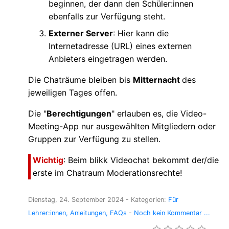
beginnen, der dann den Schüler:innen
ebenfalls zur Verfügung steht.
Externer Server
: Hier kann die
Internetadresse (URL) eines externen
Anbieters eingetragen werden.
Die Chaträume bleiben bis
Mitternacht
des
jeweiligen Tages offen.
Die "
Berechtigungen
" erlauben es, die Video-
Meeting-App nur ausgewählten Mitgliedern oder
Gruppen zur Verfügung zu stellen.
Wichtig
: Beim blikk Videochat bekommt der/die
erste im Chatraum Moderationsrechte!
Dienstag, 24. September 2024
- Kategorien:
Für
Lehrer:innen
Anleitungen
FAQs
-
Noch kein Kommentar ...