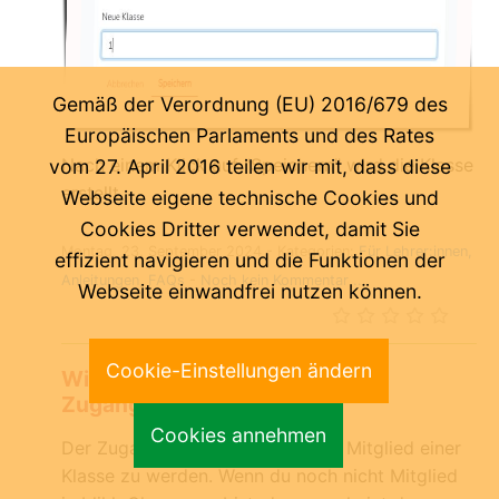
Gemäß der Verordnung (EU) 2016/679 des
Europäischen Parlaments und des Rates
Nach einem Klick auf "Speichern" wird die Klasse
vom 27. April 2016 teilen wir mit, dass diese
erstellt.
Webseite eigene technische Cookies und
Cookies Dritter verwendet, damit Sie
Montag, 23. September 2024
- Kategorien:
Für Lehrer:innen
effizient navigieren und die Funktionen der
Anleitungen
FAQs
-
Noch kein Kommentar ...
Webseite einwandfrei nutzen können.
Cookie-Einstellungen ändern
Wie verwende ich den
Zugangsschlüssel?
Cookies annehmen
Der Zugangsschlüssel verhilft dir, Mitglied einer
Klasse zu werden. Wenn du noch nicht Mitglied