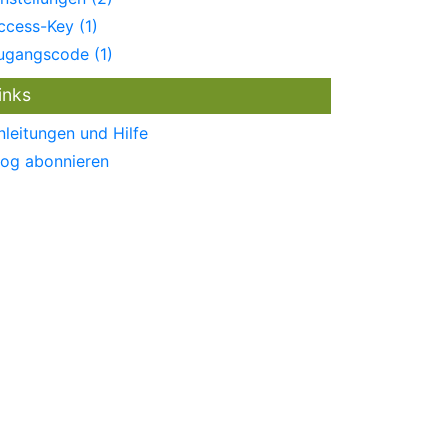
ccess-Key (1)
ugangscode (1)
inks
nleitungen und Hilfe
log abonnieren