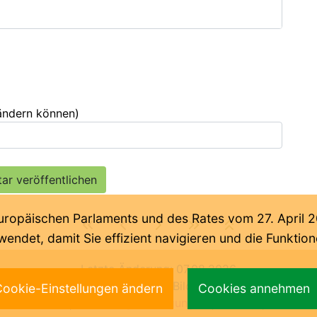
 ändern können)
päischen Parlaments und des Rates vom 27. April 201
endet, damit Sie effizient navigieren und die Funkti
Letzte Änderung:
07.08.2026
ische Abteilung der Deutschen Bildungsdirektion Bozen 2
ookie-Einstellungen ändern
Cookies annehmen
impressum
|
benutzungsbedingungen
|
privacy
|
cookies