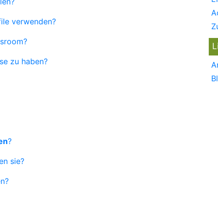
len?
A
file verwenden?
Z
assroom?
L
sse zu haben?
A
B
len
?
en sie?
en?