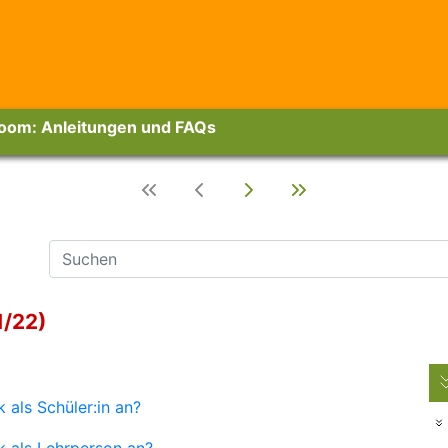
room: Anleitungen und FAQs
1/22)
 als Schüler:in an?
k als Lehrperson an?