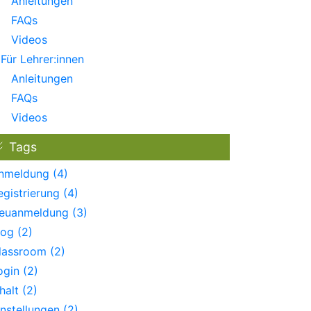
Anleitungen
FAQs
Videos
Für Lehrer:innen
Anleitungen
FAQs
Videos
Tags
nmeldung (4)
egistrierung (4)
euanmeldung (3)
log (2)
lassroom (2)
ogin (2)
halt (2)
instellungen (2)