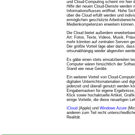
und Cloud-Computing scheint mir hier di
Hilfe der neuen Cloud-Dienste werden 
Informationsflusses eröffnet. Hohe Si
über die Cloud erfüllt werden und indiv
ermöglichen geschützte Arbeitsbereiche
Medienkompetenzen erweitern können.
Die Cloud bietet außerdem erweiterbare
Art: Fotos, Texte, Videos, Musik, Präs
mehr könnten auf zentralen Servern ge
Der größte Vorteil läge aber darin, das
ortsunabhängig wieder abgerufen werd
Es gäbe einen stets einsatzbereiten te
Computer wären hinsichtlich der Softw
Stand wie neue Geräte.
Ein weiterer Vorteil von Cloud-Computi
digitalen Unterrichtsmaterialien und di
jederzeit und überall genutzt werden k
Eingabemasken für eigene Ergebnisse
Klick sowie hochaktuelle Artikel, Grafi
einige Vorteile, die diese neuartigen Le
iCloud
(Apple) und
Windows Azure
(Mic
anderen zum Teil recht unterschiedlich
Realität.