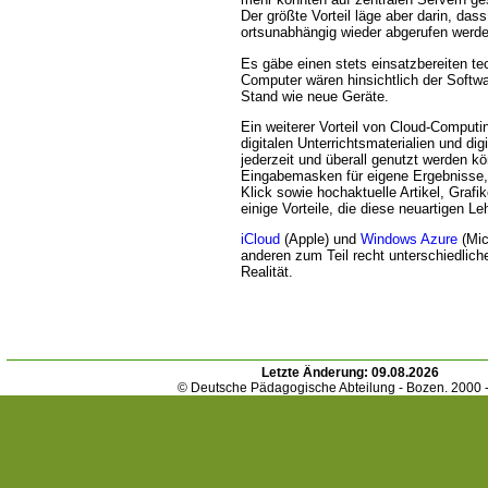
Der größte Vorteil läge aber darin, das
ortsunabhängig wieder abgerufen werd
Es gäbe einen stets einsatzbereiten te
Computer wären hinsichtlich der Softw
Stand wie neue Geräte.
Ein weiterer Vorteil von Cloud-Computi
digitalen Unterrichtsmaterialien und di
jederzeit und überall genutzt werden k
Eingabemasken für eigene Ergebnisse
Klick sowie hochaktuelle Artikel, Grafi
einige Vorteile, die diese neuartigen Le
iCloud
(Apple) und
Windows Azure
(Mic
anderen zum Teil recht unterschiedlich
Realität.
Letzte Änderung:
09.08.2026
© Deutsche Pädagogische Abteilung - Bozen. 2000 