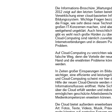
Die Informations-Broschüre „Wartungsd
2012 zeigt auf den letzten Seiten bere
Verwirklichung einer cloud-basierten Inf
Bildungssystem. Wichtige Fragen bezüg
die Frage, wie sehr diese neue Techno
großen IT-Konzernen machen, sind abe
weitgehend ungeklärt. Auch hinsichtlic
gibt es wohl noch große Hürden zu übe
Cloud-Computing sind nämlich zuverläs
Internetverbindungen und in diesem Pun
Problem.
Auf Cloud-Computing zu verzichten wär
falsche Weg, denn die Vorteile der neu
Hand und die erwähnten Probleme können
werden.
In Zeiten großer Einsparungen im Bild
wichtiger, eine effiziente und leistungs
und Cloud-Computing scheint mir hier di
Hilfe der neuen Cloud-Dienste werden 
Informationsflusses eröffnet. Hohe Si
über die Cloud erfüllt werden und indiv
ermöglichen geschützte Arbeitsbereiche
Medienkompetenzen erweitern können.
Die Cloud bietet außerdem erweiterbare
Art: Fotos, Texte, Videos, Musik, Präs
mehr könnten auf zentralen Servern ge