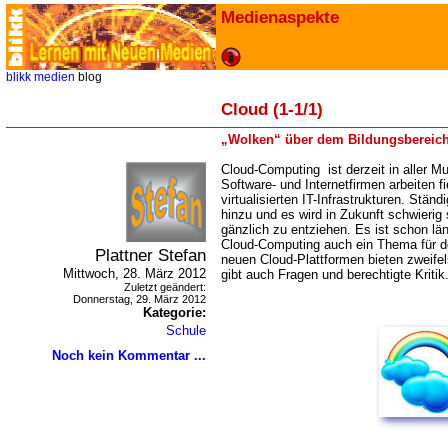
Medienaspekte
blikk
medien
blog
Cloud (1-1/1)
Wolken“ über dem Bildungsbereic
Cloud-Computing ist derzeit in aller M
Software- und Internetfirmen arbeiten f
virtualisierten IT-Infrastrukturen. St
hinzu und es wird in Zukunft schwierig 
gänzlich zu entziehen. Es ist schon l
Cloud-Computing auch ein Thema für de
Plattner Stefan
neuen Cloud-Plattformen bieten zweifel
Mittwoch, 28. März 2012
gibt auch Fragen und berechtigte Kritik
Zuletzt geändert:
Donnerstag, 29. März 2012
Kategorie:
Schule
Noch kein Kommentar ...