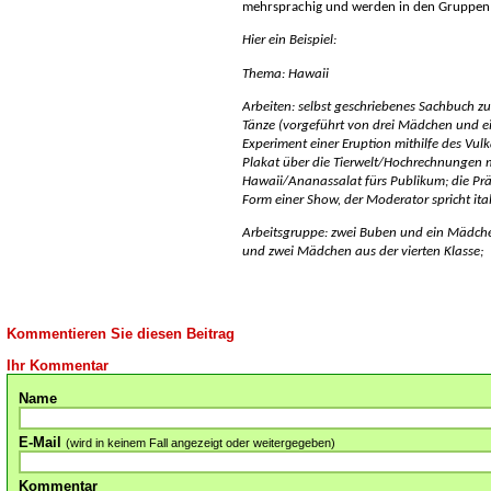
mehrsprachig und werden in den Gruppen 
Hier ein Beispiel:
Thema: Hawaii
Arbeiten: selbst geschriebenes Sachbuch z
Tänze (vorgeführt von drei Mädchen und e
Experiment einer Eruption mithilfe des Vu
Plakat über die Tierwelt/Hochrechnungen 
Hawaii/Ananassalat fürs Publikum; die Präs
Form einer Show, der Moderator spricht ital
Arbeitsgruppe: zwei Buben und ein Mädchen
und zwei Mädchen aus der vierten Klasse;
Kommentieren Sie diesen Beitrag
Ihr Kommentar
Name
E-Mail
(wird in keinem Fall angezeigt oder weitergegeben)
Kommentar