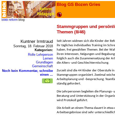
Blog GS Bozen Gries
blikk
reform
blog
Stammgruppen und persönl
Themen (8/46)
Kuntner Irmtraud
Seit Jahren widmen sich die Kinder der Ref
ihr tägliches individuelles Training im Sch
Sonntag, 18. Februar 2018
Kategorien:
haben, frei gewählten Themen. Bei der Wahl
ihren Interessen, Neigungen und Begabun
Rolle Lehrperson
Lernen
folglich auch die Zusammensetzung der Arb
Grundlagen
die Alters- und Geschlechtermischung.
Gemeinschaft
Noch kein Kommentar, schreibe
Zurzeit sind die 44 Kinder der Oberstufe in
einen ...
Stammgruppen organisiert. Zweimal wöchent
Arbeitsplanung und –besprechung. Teamfä
ständig gefordert.
Die Lehrpersonen begleiten die Planungs-
Beratung und Unterstützung in der Organisa
wird Protokoll geführt.
Die Arbeit an einem Thema dauert in etwa 
Arbeitsergebnisse sind sehr unterschiedlic