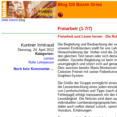
Blog GS Bozen Gries
blikk
reform
blog
Freiarbeit (1-7/7)
Freiarbeit und Lesen lernen - Die Rol
Kuntner Irmtraud
Die Begleitung und Beobachtung der viel
unseren Erstklässlern stellt für uns Le
Dienstag, 24. April 2012
Herausforderung dar. Vorbei sind die Zei
Kategorien:
den gleichen Text lasen oder sich der
Lernen
stellten. Gezielte Begleitung ist beim i
Rolle Lehrperson
unumgänglich und stützt sich auf gena
Dies wussten bereits Maria Montessor
Noch kein Kommentar ...
Celesten Freinet mit seiner Fieberkurv
Graphen-System.
Die Größe der Gruppe ermöglicht einen s
die Leseentwicklung eines jeden einze
von Lernfortschritten und Tipps (nach
Fehlerjagd) erfolgt transparent mit den
Lesetätigkeit. Die Notizen sind dann 
individuellen Lernberatungsgesprächen
dabei auch selbst darauf zurück, sprec
Vorsätze, Erfahrungen.