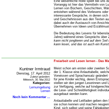
Eine wesentliche Rolle spielt bei uns d
Vorrangig ist hier das Vermitteln von 
Lernen von Büchern, Geschichten, Märch
entstehen während des Vorlesens oder
interessante Gespräche, in denen sich 
und Geschehnissen aus den Texten aus
dabei auch der Austausch von Ansichte
Übernehmen von Ideen und Erzählmuste
Die Bedeutung des Lesens für lebensla
Jahre) während eines Gesprächs über Z
kann nicht jonglieren und auf dem Seil 
kann lesen, und das ist auch ein Kunst
Freiarbeit und Lesen lernen - Das Ma
Kuntner Irmtraud
Meist schon am ersten oder zweiten Sc
der 1. Klasse eine Anlauttabelle, welc
Dienstag, 17. April 2012
Vorwissen und Sprachansatz geändert w
Zuletzt geändert:
für jene Kinder wichtig, deren Erstspra
Mittwoch, 30. Mai 2012
Kategorien:
stellen wir den jungen Leserinnen und 
zur Verfügung, welche auf kindgerechte
Lernumgebung
die Lese- und Schreibfertigkeit individu
Lernen
ausgebaut werden kann.
Noch kein Kommentar ...
Anlauttabelle und Leitfaden geben den 
sie schon kennen und machen neugieri
Kind, sich selbst und seine Fähigkeite