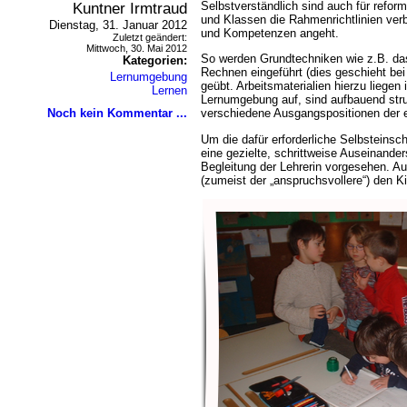
Kuntner Irmtraud
Selbstverständlich sind auch für refor
und Klassen die Rahmenrichtlinien verb
Dienstag, 31. Januar 2012
und Kompetenzen angeht.
Zuletzt geändert:
Mittwoch, 30. Mai 2012
So werden Grundtechniken wie z.B. da
Kategorien:
Rechnen eingeführt (dies geschieht bei
Lernumgebung
geübt. Arbeitsmaterialien hierzu liegen 
Lernen
Lernumgebung auf, sind aufbauend stru
Noch kein Kommentar ...
verschiedene Ausgangspositionen der e
Um die dafür erforderliche Selbsteinsc
eine gezielte, schrittweise Auseinande
Begleitung der Lehrerin vorgesehen. A
(zumeist der „anspruchsvollere“) den K