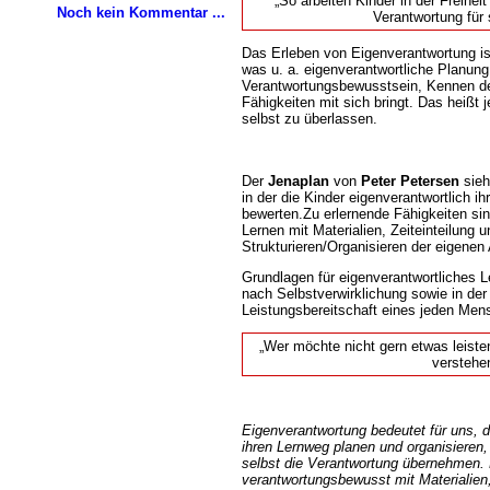
So arbeiten Kinder in der Freiheit
Noch kein Kommentar ...
Verantwortung für 
Das Erleben von Eigenverantwortung ist
was u. a. eigenverantwortliche Planung
Verantwortungsbewusstsein, Kennen d
Fähigkeiten mit sich bringt. Das heißt j
selbst zu überlassen.
Der
Jenaplan
von
Peter Petersen
sieh
in der die Kinder eigenverantwortlich ih
bewerten.Zu erlernende Fähigkeiten si
Lernen mit Materialien, Zeiteinteilung 
Strukturieren/Organisieren der eigenen 
Grundlagen für eigenverantwortliches 
nach Selbstverwirklichung sowie in der 
Leistungsbereitschaft eines jeden Men
Wer möchte nicht gern etwas leisten, 
verstehe
Eigenverantwortung bedeutet für uns, d
ihren Lernweg planen und organisieren,
selbst die Verantwortung übernehmen. 
verantwortungsbewusst mit Materialie