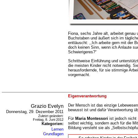
Fiona, sechs Jahre alt, arbeitet genau u
Buchstaben und äußert sich im täglic
enttäuscht: ,,Ich arbeite gern mit der
doch keinen Sinn, wenn ich Anlaute suc
Schwierigeres?“
Schrittweise Einführung und unterstütz
die meisten Kinder nicht notwendig. Si
herausfordernde, für sie stimmige Arbe
vorgemacht.
Eigenverantwortung
Grazio Evelyn
Der Mensch ist das einzige Lebewesen
bewusst ist und dafür Verantwortung 
Donnerstag, 29. Dezember 2011
Zuletzt geändert:
Für
Maria Montessori
ist jedoch nicht 
Freitag, 8. Juni 2012
selbst wichtig, sondern auch für die 
Kategorien:
Bildung versteht sie als „Selbstschöpf
Lernen
Grundlagen