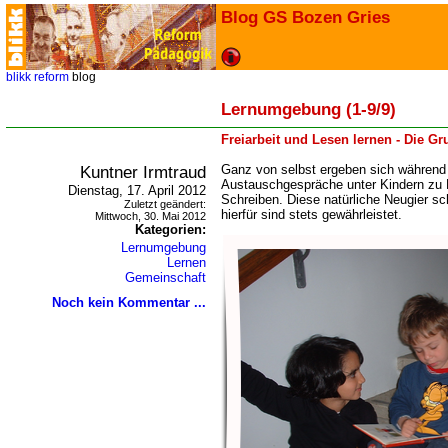
Blog GS Bozen Gries
blikk
reform
blog
Lernumgebung (1-9/9)
Freiarbeit und Lesen lernen - Die G
Kuntner Irmtraud
Ganz von selbst ergeben sich während 
Austauschgespräche unter Kindern zu
Dienstag, 17. April 2012
Schreiben. Diese natürliche Neugier sc
Zuletzt geändert:
hierfür sind stets gewährleistet.
Mittwoch, 30. Mai 2012
Kategorien:
Lernumgebung
Lernen
Gemeinschaft
Noch kein Kommentar ...