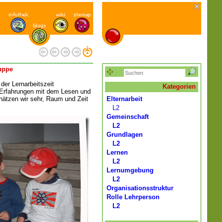
ruppe
der Lernarbeitszeit
Kategorien
 Erfahrungen mit dem Lesen und
hätzen wir sehr, Raum und Zeit
Elternarbeit
L2
Gemeinschaft
L2
Grundlagen
L2
Lernen
L2
Lernumgebung
L2
Organisationsstruktur
Rolle Lehrperson
L2