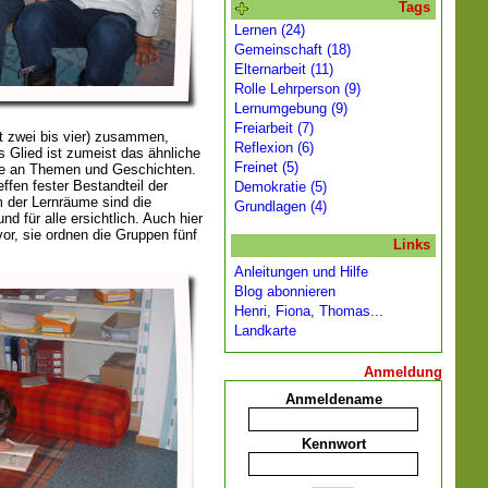
Tags
Lernen (24)
Gemeinschaft (18)
Elternarbeit (11)
Rolle Lehrperson (9)
Lernumgebung (9)
Freiarbeit (7)
t zwei bis vier) zusammen,
Reflexion (6)
Glied ist zumeist das ähnliche
Freinet (5)
e an Themen und Geschichten.
fen fester Bestandteil der
Demokratie (5)
em der Lernräume sind die
Grundlagen (4)
nd für alle ersichtlich. Auch hier
vor, sie ordnen die Gruppen fünf
Links
Anleitungen und Hilfe
Blog abonnieren
Henri, Fiona, Thomas...
Landkarte
Anmeldung
Anmeldename
Kennwort