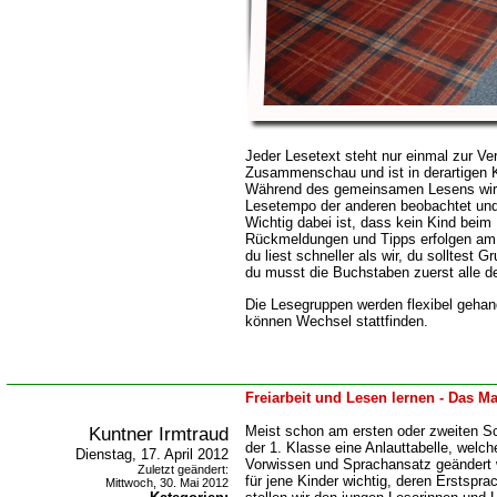
Jeder Lesetext steht nur einmal zur Ver
Zusammenschau und ist in derartigen K
Während des gemeinsamen Lesens wird
Lesetempo der anderen beobachtet und 
Wichtig dabei ist, dass kein Kind beim
Rückmeldungen und Tipps erfolgen am E
du liest schneller als wir, du solltest 
du musst die Buchstaben zuerst alle d
Die Lesegruppen werden flexibel gehan
können Wechsel stattfinden.
Freiarbeit und Lesen lernen - Das Ma
Kuntner Irmtraud
Meist schon am ersten oder zweiten Sc
der 1. Klasse eine Anlauttabelle, welc
Dienstag, 17. April 2012
Vorwissen und Sprachansatz geändert w
Zuletzt geändert:
für jene Kinder wichtig, deren Erstspra
Mittwoch, 30. Mai 2012