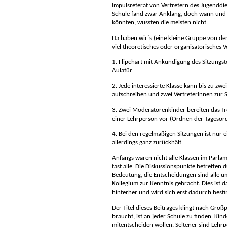
Impulsreferat von Vertretern des Jugenddi
Schule fand zwar Anklang, doch wann und 
könnten, wussten die meisten nicht.
Da haben wir´s (eine kleine Gruppe von de
viel theoretisches oder organisatorisches V
1. Flipchart mit Ankündigung des Sitzungs
Aulatür
2. Jede interessierte Klasse kann bis zu zw
aufschreiben und zwei VertreterInnen zur 
3. Zwei Moderatorenkinder bereiten das Tre
einer Lehrperson vor (Ordnen der Tagesor
4. Bei den regelmäßigen Sitzungen ist nur 
allerdings ganz zurückhält.
Anfangs waren nicht alle Klassen im Parlame
fast alle.
Die Diskussionspunkte betreffen 
Bedeutung, die Entscheidungen sind alle 
Kollegium zur Kenntnis gebracht. Dies ist 
hinterher und wird sich erst dadurch bes
Der Titel dieses Beitrages klingt nach Großp
braucht, ist an jeder Schule zu finden: Kin
mitentscheiden wollen. Seltener sind Lehrpe