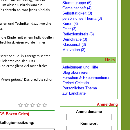
. Es lief wie am Vortag, manche
Stammgruppe (6)
n. Im Abschlusskreis kam ein
Gemeinschaft (4)
e Lehrerin ab, was jedes Kind als
Selbsttätigkeit (3)
persönliches Thema (3)
Kurse (3)
alien und Techniken dazu, welche
Feier (3)
te.
Reflexionskreis (3)
 die Kinder mit einem Individuellen
Demokratie (3)
Abschlusskreisen wurde immer
Klassenrat (3)
Motivation (3)
nserer Schule in altersgemischten
Links
 leichter von sich. Das
und ermöglicht viel mehr freies
Anleitungen und Hilfe
Blog abonnieren
Forschen & Experimentieren
 ihnen gehen
.“ Das predigte schon
Freinet Celestin
Persönliches Thema
Zur Landkarte
Anmeldung
Anmeldename
GS Bozen Gries)
lkollegiumssitzung:
Kennwort