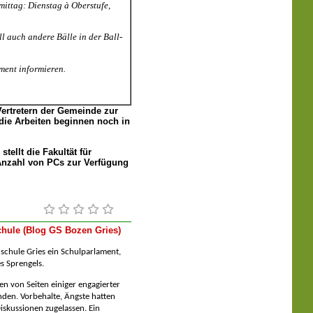
ittag: Dienstag à Oberstufe,
l auch andere Bälle in der Ball-
ment informieren.
 Vertretern der Gemeinde zur
die Arbeiten beginnen noch in
stellt die Fakultät für
 Anzahl von PCs zur Verfügung
hule (Blog GS Bozen Gries)
ndschule Gries ein Schulparlament,
s Sprengels.
n von Seiten einiger engagierter
den. Vorbehalte, Ängste hatten
iskussionen zugelassen. Ein