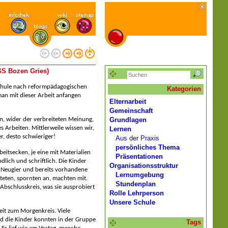
 GS Bozen Gries)
Schule nach reformpädagogischen
Kategorien
man mit dieser Arbeit anfangen
Elternarbeit
Gemeinschaft
Grundlagen
n, wider der verbreiteten Meinung,
s Arbeiten. Mittlerweile wissen wir,
Lernen
er, desto schwieriger!
Aus der Praxis
persönliches Thema
eitsecken, je eine mit Materialien
Präsentationen
ich und schriftlich. Die Kinder
Organisationsstruktur
en Neugier und bereits vorhandene
Lernumgebung
teten, spornten an, machten mit.
Stundenplan
Abschlusskreis, was sie ausprobiert
Rolle Lehrperson
Unsere Schule
beit zum Morgenkreis. Viele
d die Kinder konnten in der Gruppe
Tags