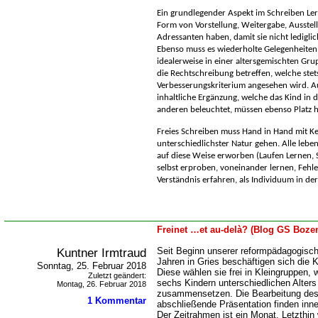
Ein grundlegender Aspekt im Schreiben Ler
Form von Vorstellung, Weitergabe, Ausstel
Adressanten haben, damit sie nicht ledigli
Ebenso muss es wiederholte Gelegenheiten 
idealerweise in einer altersgemischten Grup
die Rechtschreibung betreffen, welche stets
Verbesserungskriterium angesehen wird. Au
inhaltliche Ergänzung, welche das Kind in
anderen beleuchtet, müssen ebenso Platz 
Freies Schreiben muss Hand in Hand mit K
unterschiedlichster Natur gehen. Alle le
auf diese Weise erworben (Laufen Lernen, 
selbst erproben, voneinander lernen, Fehl
Verständnis erfahren, als Individuum in de
Freinet …et au-delà? (Blog GS Bozen
Kuntner Irmtraud
Seit Beginn unserer reformpädagogisch 
Jahren in Gries beschäftigen sich die 
Sonntag, 25. Februar 2018
Diese wählen sie frei in Kleingruppen, 
Zuletzt geändert:
sechs Kindern unterschiedlichen Alter
Montag, 26. Februar 2018
zusammensetzen. Die Bearbeitung des
1 Kommentar
abschließende Präsentation finden inn
Der Zeitrahmen ist ein Monat. Letzthin