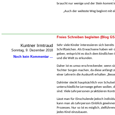
braucht nur wenige und der Stein kommt in
Auch der weiteste Weg beginnt mit ein
Freies Schreiben begleiten (Blog GS
Kuntner Irmtraud
Sehr viele Kinder interessieren sich bereits
Schriftzeichen. Als Erwachsene haben wir d
Sonntag, 9. Dezember 2018
geben, entspricht es doch dem kindlichen 
Noch kein Kommentar ...
und die Welt zu erkunden.
Daher ist es umso erschreckender, wenn sic
Tochter Sorgen machen, da diese anfängt z
einer Lehrerin die Auskunft erhalten „Besse
Dahinter steckt hauptsächlich von Schulsei
unterschiedliche Lernwege gehen wollen, d
sind. Viele Lehrpersonen praktizieren Kontro
Lässt man für Einschulende jedoch individu
kann man als Lehrperson Einblick gewinne
Prozesses. Nur so ist es möglich, zielführ
jedes Kind einzubauen.