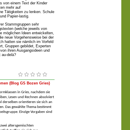
s von einem Text der Kinder
ten mehr auf
che Tätigkeiten zu lenken. Schule
und Papier-lastig.
erer Stammgruppen sehr
stexten (welche jeweils von
e möglichen Ideen entwickelten,
 die neue Vorgehensweise bei der
h hatten sie nämlich im Vorfeld
ert, Gruppen gebildet, Experten
h von ihren Ausgangsideen und
 au-delà?
men (Blog GS Bozen Gries)
ormklassen in Gries, nachdem sie
reiben, Lesen und Rechnen absolviert
 derselben orientieren sie sich an
gen. Das gewählte Thema bestimmt
eitsgruppe. Einzige Vorgaben sind
 zwei altersgemischten