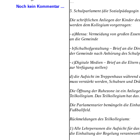
Noch kein Kommentar ...
5. Schulparlament (die Sozialpädagogin 
Die schriftlichen Anliegen der Kinder d
werden dem Kollegium vorgetragen:
- a)Mensa: Vermeidung von großen Essens
an die Gemeinde
- b)Schulhofgestaltung – Brief an die Di
der Gemeinde nach Anhörung des Schulp
- c)Digitale Medien – Brief an die Elter
zur Verfügung stellen)
d) die Aufsicht im Treppenhaus während d
muss verstärkt werden, Schubsen und Drä
Die Öffnung der Ruhezone ist ein Anlieg
Teilkollegium. Das Teilkollegium hat da
Die Parlamentarier bemängeln die Einha
Fußballfeld.
Rückmeldungen des Teilkollegiums:
1) Alle Lehrpersonen die Aufsicht für das
die Einhaltung der Regelung verantwortl