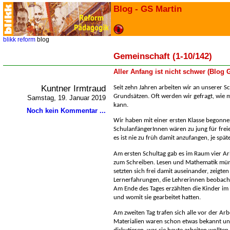
Blog - GS Martin
blikk
reform
blog
Gemeinschaft (1-10/142)
Aller Anfang ist nicht schwer (Blog
Kuntner Irmtraud
Seit zehn Jahren arbeiten wir an unserer 
Grundsätzen. Oft werden wir gefragt, wie 
Samstag, 19. Januar 2019
kann.
Noch kein Kommentar ...
Wir haben mit einer ersten Klasse begonne
SchulanfängerInnen wären zu jung für freie
es ist nie zu früh damit anzufangen, je spät
Am ersten Schultag gab es im Raum vier Arb
zum Schreiben. Lesen und Mathematik mündl
setzten sich frei damit auseinander, zeigt
Lernerfahrungen, die Lehrerinnen beobach
Am Ende des Tages erzählten die Kinder im 
und womit sie gearbeitet hatten.
Am zweiten Tag trafen sich alle vor der Ar
Materialien waren schon etwas bekannt un