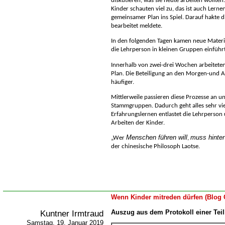
diskutieren, was sie heute arbeiten wollten
Kinder schauten viel zu, das ist auch Lerne
gemeinsamer Plan ins Spiel. Darauf hakte di
bearbeitet meldete.
In den folgenden Tagen kamen neue Materi
die Lehrperson in kleinen Gruppen einführ
Innerhalb von zwei-drei Wochen arbeiteten
Plan. Die Beteiligung an den Morgen-und 
häufiger.
Mittlerweile passieren diese Prozesse an u
Stammgruppen. Dadurch geht alles sehr viel
Erfahrungslernen entlastet die Lehrperson 
Arbeiten der Kinder.
Menschen führen will
muss hinter
Wer
,
der chinesische Philosoph Laotse
.
Wenn Kinder mitreden dürfen (Blog 
Kuntner Irmtraud
Auszug aus dem Protokoll einer Tei
Samstag, 19. Januar 2019