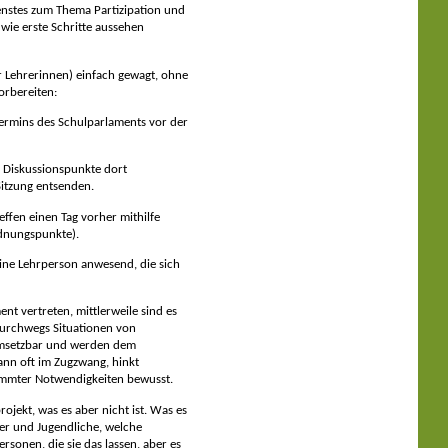
enstes zum Thema Partizipation und
wie erste Schritte aussehen
r Lehrerinnen) einfach gewagt, ohne
orbereiten:
termins des Schulparlaments vor der
ei Diskussionspunkte dort
Sitzung entsenden.
ffen einen Tag vorher mithilfe
dnungspunkte).
eine Lehrperson anwesend, die sich
nt vertreten, mittlerweile sind es
durchwegs Situationen von
umsetzbar und werden dem
dann oft im Zugzwang, hinkt
timmter Notwendigkeiten bewusst.
rojekt, was es aber nicht ist. Was es
der und Jugendliche, welche
rsonen, die sie das lassen, aber es