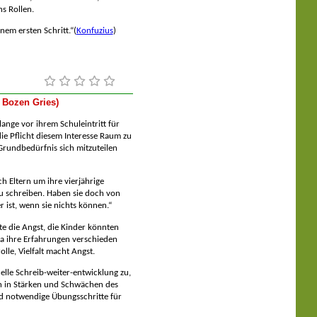
s Rollen.
em ersten Schritt.
“
(
Konfuzius
)
 Bozen Gries)
 lange vor ihrem Schuleintritt für
ie Pflicht diesem Interesse Raum zu
Grundbedürfnis sich mitzuteilen
h Eltern um ihre vierjährige
u schreiben. Haben sie doch von
r ist, wenn sie nichts können.“
te die Angst, die Kinder könnten
a ihre Erfahrungen verschieden
lle, Vielfalt macht Angst.
elle Schreib-weiter-entwicklung zu,
n in Stärken und Schwächen des
end notwendige Übungsschritte für