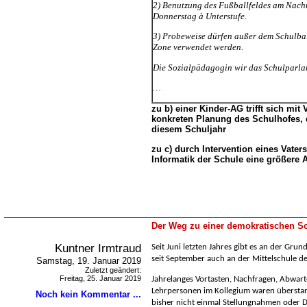
2) Benutzung des Fußballfeldes am Nachm
Donnerstag à Unterstufe.
3) Probeweise dürfen außer dem Schulbal
Zone verwendet werden.
Die Sozialpädagogin wir das Schulparla
zu b) einer Kinder-AG trifft sich mit
konkreten Planung des Schulhofes, 
diesem Schuljahr
zu c) durch Intervention eines Vaters 
Informatik der Schule eine größere
Der Weg zu einer demokratischen Sc
Kuntner Irmtraud
Seit Juni letzten Jahres gibt es an der Gru
seit September auch an der Mittelschule de
Samstag, 19. Januar 2019
Zuletzt geändert:
Freitag, 25. Januar 2019
Jahrelanges Vortasten, Nachfragen, Abwarte
Lehrpersonen im Kollegium waren überstan
Noch kein Kommentar ...
bisher nicht einmal Stellungnahmen oder D