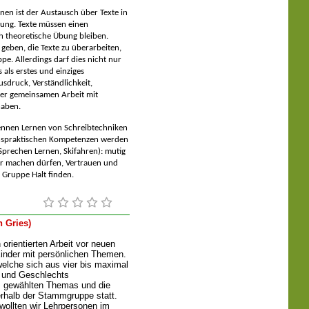
nen ist der Austausch über Texte in
lung. Texte müssen einen
ch theoretische Übung bleiben.
geben, die Texte zu überarbeiten,
pe. Allerdings darf dies nicht nur
 als erstes und einziges
sdruck, Verständlichkeit,
 der gemeinsamen Arbeit mit
haben.
ennen Lernen von Schreibtechniken
benspraktischen Kompetenzen werden
Sprechen Lernen, Skifahren): mutig
er machen dürfen, Vertrauen und
r Gruppe Halt finden.
 Gries)
orientierten Arbeit vor neuen
Kinder mit persönlichen Themen.
welche sich aus vier bis maximal
s und Geschlechts
 gewählten Themas und die
erhalb der Stammgruppe statt.
 wollten wir Lehrpersonen im