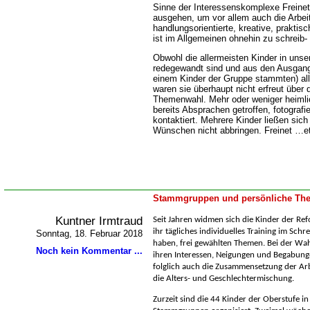
Sinne der Interessenskomplexe Freinet
ausgehen, um vor allem auch die Arbei
handlungsorientierte, kreative, praktis
ist im Allgemeinen ohnehin zu schreib- 
Obwohl die allermeisten Kinder in uns
redegewandt sind und aus den Ausgang
einem Kinder der Gruppe stammten) all
waren sie überhaupt nicht erfreut über
Themenwahl. Mehr oder weniger heimlic
bereits Absprachen getroffen, fotografi
kontaktiert. Mehrere Kinder ließen sic
Wünschen nicht abbringen. Freinet …et
Stammgruppen und persönliche The
Kuntner Irmtraud
Seit Jahren widmen sich die Kinder der Ref
ihr tägliches individuelles Training im Sch
Sonntag, 18. Februar 2018
haben, frei gewählten Themen. Bei der Wahl
Noch kein Kommentar ...
ihren Interessen, Neigungen und Begabun
folglich auch die Zusammensetzung der Arb
die Alters- und Geschlechtermischung.
Zurzeit sind die 44 Kinder der Oberstufe in