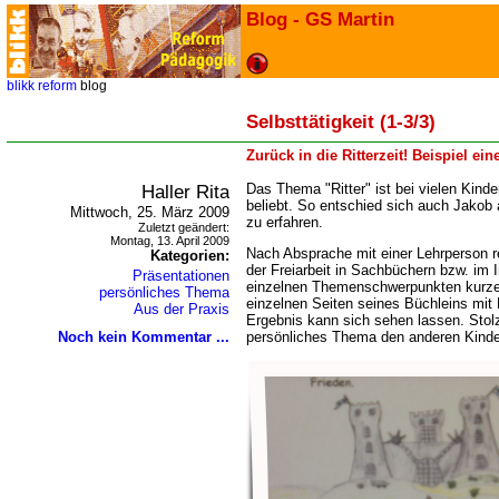
Blog - GS Martin
blikk
reform
blog
Selbsttätigkeit (1-3/3)
Zurück in die Ritterzeit! Beispiel e
Haller Rita
Das Thema "Ritter" ist bei vielen Kind
beliebt. So entschied sich auch Jakob
Mittwoch, 25. März 2009
zu erfahren.
Zuletzt geändert:
Montag, 13. April 2009
Nach Absprache mit einer Lehrperson 
Kategorien:
der Freiarbeit in Sachbüchern bzw. im I
Präsentationen
einzelnen Themenschwerpunkten kurze 
persönliches Thema
einzelnen Seiten seines Büchleins mit
Aus der Praxis
Ergebnis kann sich sehen lassen. Stolz
Noch kein Kommentar ...
persönliches Thema den anderen Kinde