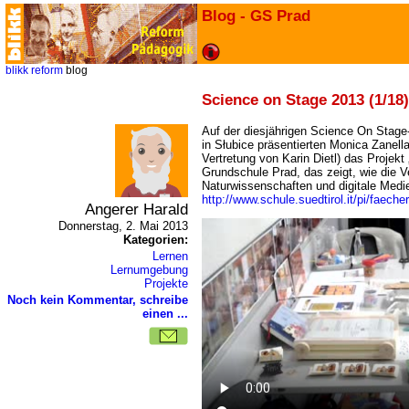
Blog - GS Prad
blikk
reform
blog
Science on Stage 2013 (1/18)
Auf der diesjährigen Science On Stage
in Słubice präsentierten Monica Zanella
Vertretung von Karin Dietl) das Projekt
Grundschule Prad, das zeigt, wie die 
Naturwissenschaften und digitale Medi
http://www.schule.suedtirol.it/pi/faec
Angerer Harald
Donnerstag, 2. Mai 2013
Kategorien:
Lernen
Lernumgebung
Projekte
Noch kein Kommentar, schreibe
einen ...