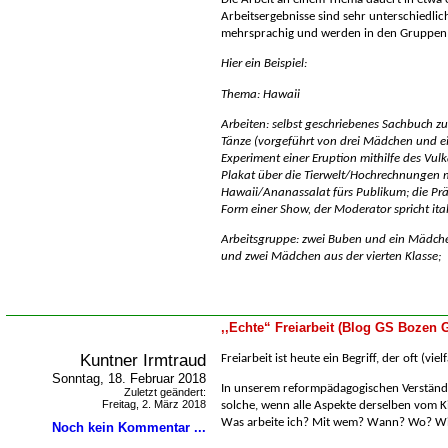
Arbeitsergebnisse sind sehr unterschiedlic
mehrsprachig und werden in den Gruppen 
Hier ein Beispiel:
Thema: Hawaii
Arbeiten: selbst geschriebenes Sachbuch z
Tänze (vorgeführt von drei Mädchen und e
Experiment einer Eruption mithilfe des Vu
Plakat über die Tierwelt/Hochrechnungen 
Hawaii/Ananassalat fürs Publikum; die Präs
Form einer Show, der Moderator spricht ital
Arbeitsgruppe: zwei Buben und ein Mädchen
und zwei Mädchen aus der vierten Klasse;
,,Echte“ Freiarbeit (Blog GS Bozen G
Kuntner Irmtraud
Freiarbeit ist heute ein Begriff, der oft (vi
Sonntag, 18. Februar 2018
In unserem reformpädagogischen Verständni
Zuletzt geändert:
Freitag, 2. März 2018
solche, wenn alle Aspekte derselben vom K
Was arbeite ich? Mit wem? Wann? Wo? W
Noch kein Kommentar ...