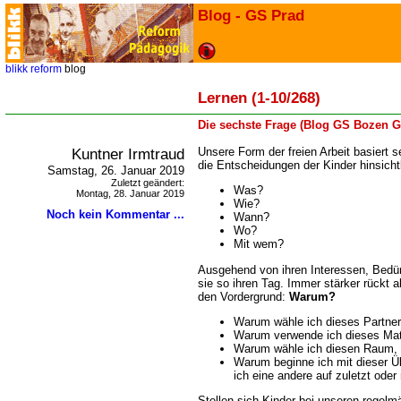
Blog - GS Prad
blikk
reform
blog
Lernen (1-10/268)
Die sechste Frage (Blog GS Bozen G
Kuntner Irmtraud
Unsere Form der freien Arbeit basiert s
die Entscheidungen der Kinder hinsichtli
Samstag, 26. Januar 2019
Zuletzt geändert:
Was?
Montag, 28. Januar 2019
Wie?
Noch kein Kommentar ...
Wann?
Wo?
Mit wem?
Ausgehend von ihren Interessen, Bedü
sie so ihren Tag. Immer stärker rückt a
den Vordergrund:
Warum?
Warum wähle ich dieses Partner
Warum verwende ich dieses Mat
Warum wähle ich diesen Raum, d
Warum beginne ich mit dieser 
ich eine andere auf zuletzt ode
Stellen sich Kinder bei unseren regelm