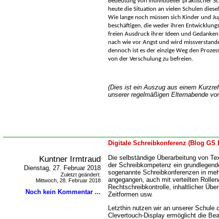
Bedeutung von individueller praktischer Sc
heute die Situation an vielen Schulen diese
Wie lange noch müssen sich Kinder und Ju
beschäftigen, die weder ihren Entwicklung
freien Ausdruck ihrer Ideen und Gedanken 
nach wie vor Angst und wird missverstand
dennoch ist es der einzige Weg den Prozes
von der Verschulung zu befreien.
(Dies ist ein Auszug aus einem Kurzref
unserer regelmäßigen Elternabende vor
Digitale Schreibkonferenz (Blog GS 
Kuntner Irmtraud
Die selbständige Überarbeitung von Tex
der Schreibkompetenz ein grundlegend
Dienstag, 27. Februar 2018
sogenannte Schreibkonferenzen in meh
Zuletzt geändert:
angegangen, auch mit verteilten Rollen
Mittwoch, 28. Februar 2018
Rechtschreibkontrolle, inhaltlicher Üb
Noch kein Kommentar ...
Zeitformen usw.
Letzthin nutzen wir an unserer Schule d
Clevertouch-Display ermöglicht die Bea