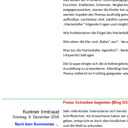
dies wollen wir in unserer reformpädagogi
Forschen, Entdecken, Erkennen, Vergleich
entgegenzuwirken, starten die Kinder bei un
werden Aspekte des Themas ausfindig gema
auffindbar, nachlesbar sind. Letzthin sam
Marienkäfer“ folgende Fragen und möglich
Wie funktionieren die Flügel des Marienkäf
Wie sehen die Eier und „Babys“ aus? -
Versu
Was tun die Marienkäfer eigentlich? -
Beob
(=Expertin) befragen
Die Gruppe einigte sich die Arbeitsergebnis
Ausstellung zu präsentieren. Allerdings kam
Thema vielleicht im Frühling geeigneter 
Freies Schreiben begleiten (Blog GS
Kuntner Irmtraud
Sehr viele Kinder interessieren sich bereits
Schriftzeichen. Als Erwachsene haben wir d
Sonntag, 9. Dezember 2018
geben, entspricht es doch dem kindlichen 
Noch kein Kommentar ...
und die Welt zu erkunden.