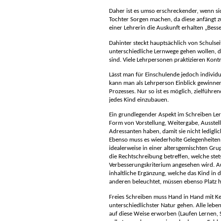
Daher ist es umso erschreckender, wenn sic
Tochter Sorgen machen, da diese anfängt z
einer Lehrerin die Auskunft erhalten „Besse
Dahinter steckt hauptsächlich von Schulsei
unterschiedliche Lernwege gehen wollen, d
sind. Viele Lehrpersonen praktizieren Kontro
Lässt man für Einschulende jedoch individu
kann man als Lehrperson Einblick gewinne
Prozesses. Nur so ist es möglich, zielführ
jedes Kind einzubauen.
Ein grundlegender Aspekt im Schreiben Ler
Form von Vorstellung, Weitergabe, Ausstel
Adressanten haben, damit sie nicht ledigli
Ebenso muss es wiederholte Gelegenheiten 
idealerweise in einer altersgemischten Grup
die Rechtschreibung betreffen, welche stets
Verbesserungskriterium angesehen wird. Au
inhaltliche Ergänzung, welche das Kind in
anderen beleuchtet, müssen ebenso Platz 
Freies Schreiben muss Hand in Hand mit K
unterschiedlichster Natur gehen. Alle le
auf diese Weise erworben (Laufen Lernen, 