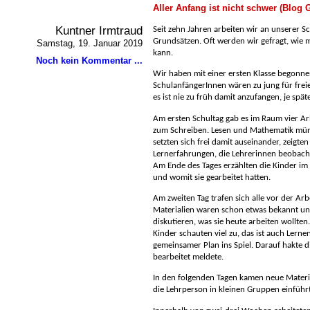
Aller Anfang ist nicht schwer (Blog
Kuntner Irmtraud
Seit zehn Jahren arbeiten wir an unserer 
Grundsätzen. Oft werden wir gefragt, wie 
Samstag, 19. Januar 2019
kann.
Noch kein Kommentar ...
Wir haben mit einer ersten Klasse begonne
SchulanfängerInnen wären zu jung für freie
es ist nie zu früh damit anzufangen, je spät
Am ersten Schultag gab es im Raum vier Arb
zum Schreiben. Lesen und Mathematik mündl
setzten sich frei damit auseinander, zeigt
Lernerfahrungen, die Lehrerinnen beobach
Am Ende des Tages erzählten die Kinder im 
und womit sie gearbeitet hatten.
Am zweiten Tag trafen sich alle vor der Ar
Materialien waren schon etwas bekannt un
diskutieren, was sie heute arbeiten wollten
Kinder schauten viel zu, das ist auch Lerne
gemeinsamer Plan ins Spiel. Darauf hakte di
bearbeitet meldete.
In den folgenden Tagen kamen neue Materi
die Lehrperson in kleinen Gruppen einführ