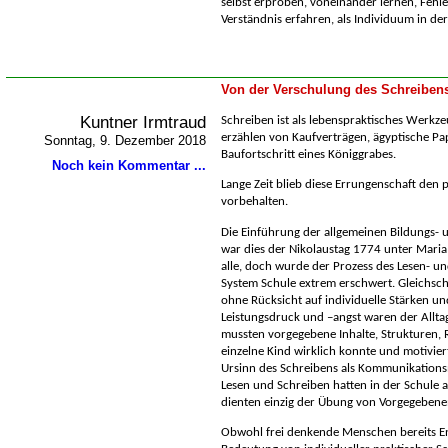
selbst erproben, voneinander lernen, Fehl
Verständnis erfahren, als Individuum in de
Von der Verschulung des Schreiben
Kuntner Irmtraud
Schreiben ist als lebenspraktisches Werkze
erzählen von Kaufverträgen, ägyptische Pa
Sonntag, 9. Dezember 2018
Baufortschritt eines Königgrabes.
Noch kein Kommentar ...
Lange Zeit blieb diese Errungenschaft den p
vorbehalten.
Die Einführung der allgemeinen Bildungs- u
war dies der Nikolaustag 1774 unter Maria
alle, doch wurde der Prozess des Lesen- u
System Schule extrem erschwert. Gleichschr
ohne Rücksicht auf individuelle Stärken 
Leistungsdruck und –angst waren der Allta
mussten vorgegebene Inhalte, Strukturen,
einzelne Kind wirklich konnte und motivier
Ursinn des Schreibens als Kommunikation
Lesen und Schreiben hatten in der Schule 
dienten einzig der Übung von Vorgegeben
Obwohl frei denkende Menschen bereits En