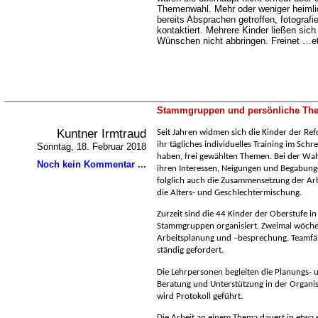
Themenwahl. Mehr oder weniger heimlic
bereits Absprachen getroffen, fotografi
kontaktiert. Mehrere Kinder ließen sic
Wünschen nicht abbringen. Freinet …et
Stammgruppen und persönliche The
Kuntner Irmtraud
Seit Jahren widmen sich die Kinder der Ref
ihr tägliches individuelles Training im Sch
Sonntag, 18. Februar 2018
haben, frei gewählten Themen. Bei der Wahl
Noch kein Kommentar ...
ihren Interessen, Neigungen und Begabun
folglich auch die Zusammensetzung der Arb
die Alters- und Geschlechtermischung.
Zurzeit sind die 44 Kinder der Oberstufe in
Stammgruppen organisiert. Zweimal wöchent
Arbeitsplanung und –besprechung. Teamfä
ständig gefordert.
Die Lehrpersonen begleiten die Planungs-
Beratung und Unterstützung in der Organisa
wird Protokoll geführt.
Die Arbeit an einem Thema dauert in etwa 