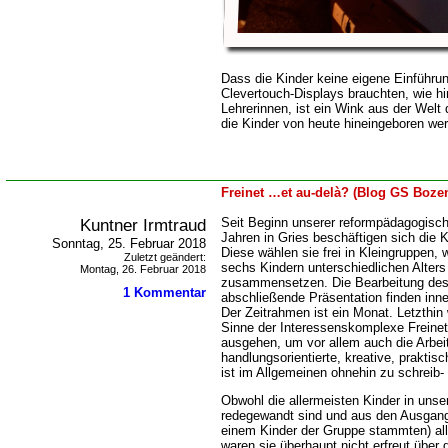
Dass die Kinder keine eigene Einführu
Clevertouch-Displays brauchten, wie h
Lehrerinnen, ist ein Wink aus der Welt d
die Kinder von heute hineingeboren we
Freinet …et au-delà? (Blog GS Bozen
Kuntner Irmtraud
Seit Beginn unserer reformpädagogisch 
Jahren in Gries beschäftigen sich die 
Sonntag, 25. Februar 2018
Diese wählen sie frei in Kleingruppen, 
Zuletzt geändert:
sechs Kindern unterschiedlichen Alter
Montag, 26. Februar 2018
zusammensetzen. Die Bearbeitung des
1 Kommentar
abschließende Präsentation finden inn
Der Zeitrahmen ist ein Monat. Letzthin
Sinne der Interessenskomplexe Freinet
ausgehen, um vor allem auch die Arbei
handlungsorientierte, kreative, praktis
ist im Allgemeinen ohnehin zu schreib- 
Obwohl die allermeisten Kinder in uns
redegewandt sind und aus den Ausgang
einem Kinder der Gruppe stammten) all
waren sie überhaupt nicht erfreut über