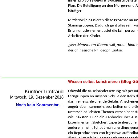
Innerhalb von zwei-drei Wochen arbeiteten
Plan. Die Beteiligung an den Morgen-und 
häufiger.
Mittlerweile passieren diese Prozesse an u
Stammgruppen. Dadurch geht alles sehr viel
Erfahrungslernen entlastet die Lehrperson 
Arbeiten der Kinder.
Menschen führen will
muss hinter
Wer
,
der chinesische Philosoph Laotse
.
Wissen selbst konstruieren (Blog G
Kuntner Irmtraud
Obwohl die Auseinandersetzung mit persön
Lerngruppen an unserer Schule den Kern der
Mittwoch, 19. Dezember 2018
darin eine schleichende Gefahr. Anscheine
Noch kein Kommentar ...
angetrieben, sammeln, bearbeiten und prä
unterschiedlichsten Themen verschiedens
wie Plakaten, Büchlein, Lapbooks über Aus
Experimenten, Sketches, Expertenbesuchen
anderem mehr. Schaut man allerdings genaue
ein Reproduzieren von irgendwo auffindba