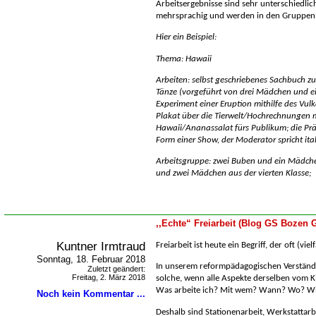
Arbeitsergebnisse sind sehr unterschiedlic
mehrsprachig und werden in den Gruppen 
Hier ein Beispiel:
Thema: Hawaii
Arbeiten: selbst geschriebenes Sachbuch z
Tänze (vorgeführt von drei Mädchen und e
Experiment einer Eruption mithilfe des Vu
Plakat über die Tierwelt/Hochrechnungen 
Hawaii/Ananassalat fürs Publikum; die Präs
Form einer Show, der Moderator spricht ital
Arbeitsgruppe: zwei Buben und ein Mädchen
und zwei Mädchen aus der vierten Klasse;
,,Echte“ Freiarbeit (Blog GS Bozen G
Kuntner Irmtraud
Freiarbeit ist heute ein Begriff, der oft (vi
Sonntag, 18. Februar 2018
In unserem reformpädagogischen Verständni
Zuletzt geändert:
Freitag, 2. März 2018
solche, wenn alle Aspekte derselben vom K
Was arbeite ich? Mit wem? Wann? Wo? W
Noch kein Kommentar ...
Deshalb sind Stationenarbeit, Werkstattarb