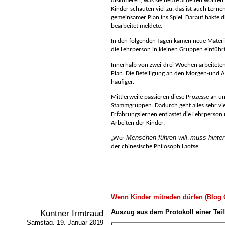
diskutieren, was sie heute arbeiten wollten
Kinder schauten viel zu, das ist auch Lerne
gemeinsamer Plan ins Spiel. Darauf hakte di
bearbeitet meldete.
In den folgenden Tagen kamen neue Materi
die Lehrperson in kleinen Gruppen einführ
Innerhalb von zwei-drei Wochen arbeiteten
Plan. Die Beteiligung an den Morgen-und 
häufiger.
Mittlerweile passieren diese Prozesse an u
Stammgruppen. Dadurch geht alles sehr viel
Erfahrungslernen entlastet die Lehrperson 
Arbeiten der Kinder.
Menschen führen will
muss hinter
Wer
,
der chinesische Philosoph Laotse
.
Wenn Kinder mitreden dürfen (Blog 
Kuntner Irmtraud
Auszug aus dem Protokoll einer Tei
Samstag, 19. Januar 2019