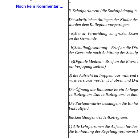
Noch kein Kommentar ...
5. Schulparlament (die Sozialpädagogin 
Die schriftlichen Anliegen der Kinder d
werden dem Kollegium vorgetragen:
- a)Mensa: Vermeidung von großen Essens
an die Gemeinde
- b)Schulhofgestaltung – Brief an die Di
der Gemeinde nach Anhörung des Schulp
- c)Digitale Medien – Brief an die Elter
zur Verfügung stellen)
d) die Aufsicht im Treppenhaus während d
muss verstärkt werden, Schubsen und Drä
Die Öffnung der Ruhezone ist ein Anlieg
Teilkollegium. Das Teilkollegium hat da
Die Parlamentarier bemängeln die Einha
Fußballfeld.
Rückmeldungen des Teilkollegiums:
1) Alle Lehrpersonen die Aufsicht für das
die Einhaltung der Regelung verantwortl