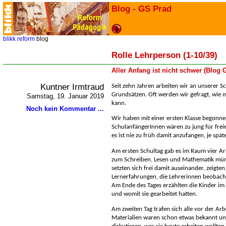
Blog - GS Prad
blikk
reform
blog
Rolle Lehrperson (1-10/39)
Aller Anfang ist nicht schwer (Blog
Kuntner Irmtraud
Seit zehn Jahren arbeiten wir an unserer 
Grundsätzen. Oft werden wir gefragt, wie 
Samstag, 19. Januar 2019
kann.
Noch kein Kommentar ...
Wir haben mit einer ersten Klasse begonne
SchulanfängerInnen wären zu jung für freie
es ist nie zu früh damit anzufangen, je spät
Am ersten Schultag gab es im Raum vier Arb
zum Schreiben. Lesen und Mathematik mündl
setzten sich frei damit auseinander, zeigt
Lernerfahrungen, die Lehrerinnen beobach
Am Ende des Tages erzählten die Kinder im 
und womit sie gearbeitet hatten.
Am zweiten Tag trafen sich alle vor der Ar
Materialien waren schon etwas bekannt un