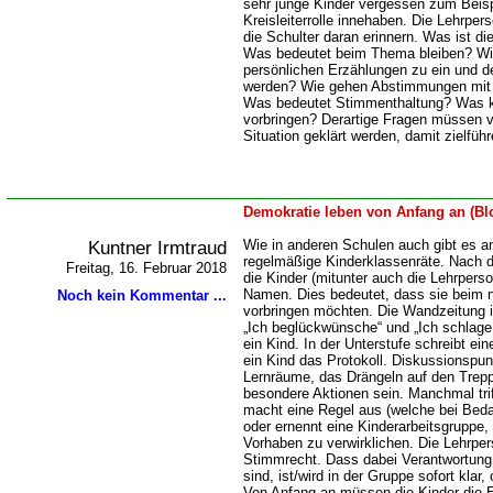
sehr junge Kinder vergessen zum Beisp
Kreisleiterrolle innehaben. Die Lehrper
die Schulter daran erinnern. Was ist di
Was bedeutet beim Thema bleiben? Wie
persönlichen Erzählungen zu ein und
werden? Wie gehen Abstimmungen mit 
Was bedeutet Stimmenthaltung? Was ka
vorbringen? Derartige Fragen müssen vo
Situation geklärt werden, damit zielfüh
Demokratie leben von Anfang an (Bl
Kuntner Irmtraud
Wie in anderen Schulen auch gibt es a
regelmäßige Kinderklassenräte. Nach d
Freitag, 16. Februar 2018
die Kinder (mitunter auch die Lehrpers
Namen. Dies bedeutet, dass sie beim 
Noch kein Kommentar ...
vorbringen möchten. Die Wandzeitung ist
Ich beglückwünsche“ und „Ich schlage vo
ein Kind. In der Unterstufe schreibt ei
ein Kind das Protokoll. Diskussionspun
Lernräume, das Drängeln auf den Trepp
besondere Aktionen sein. Manchmal trif
macht eine Regel aus (welche bei Beda
oder ernennt eine Kinderarbeitsgruppe,
Vorhaben zu verwirklichen. Die Lehrper
Stimmrecht. Dass dabei Verantwortung 
sind, ist/wird in der Gruppe sofort klar
Von Anfang an müssen die Kinder die 