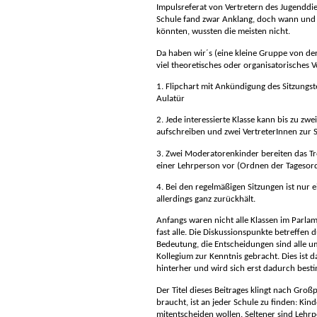
Impulsreferat von Vertretern des Jugenddi
Schule fand zwar Anklang, doch wann und 
könnten, wussten die meisten nicht.
Da haben wir´s (eine kleine Gruppe von de
viel theoretisches oder organisatorisches V
1. Flipchart mit Ankündigung des Sitzungs
Aulatür
2. Jede interessierte Klasse kann bis zu zw
aufschreiben und zwei VertreterInnen zur 
3. Zwei Moderatorenkinder bereiten das Tre
einer Lehrperson vor (Ordnen der Tagesor
4. Bei den regelmäßigen Sitzungen ist nur 
allerdings ganz zurückhält.
Anfangs waren nicht alle Klassen im Parlame
fast alle.
Die Diskussionspunkte betreffen 
Bedeutung, die Entscheidungen sind alle 
Kollegium zur Kenntnis gebracht. Dies ist 
hinterher und wird sich erst dadurch bes
Der Titel dieses Beitrages klingt nach Großp
braucht, ist an jeder Schule zu finden: Kin
mitentscheiden wollen. Seltener sind Lehrpe