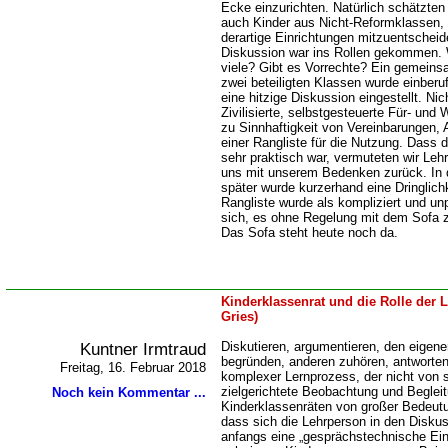
Ecke einzurichten. Natürlich schätzten
auch Kinder aus Nicht-Reformklassen,
derartige Einrichtungen mitzuentschei
Diskussion war ins Rollen gekommen. 
viele? Gibt es Vorrechte? Ein gemeins
zwei beteiligten Klassen wurde einberu
eine hitzige Diskussion eingestellt. Nic
Zivilisierte, selbstgesteuerte Für- un
zu Sinnhaftigkeit von Vereinbarungen,
einer Rangliste für die Nutzung. Dass 
sehr praktisch war, vermuteten wir Lehr
uns mit unserem Bedenken zurück. In 
später wurde kurzerhand eine Dringlich
Rangliste wurde als kompliziert und unp
sich, es ohne Regelung mit dem Sofa 
Das Sofa steht heute noch da.
Kinderklassenrat und die Rolle der
Gries)
Kuntner Irmtraud
Diskutieren, argumentieren, den eigene
begründen, anderen zuhören, antworten 
Freitag, 16. Februar 2018
komplexer Lernprozess, der nicht von se
zielgerichtete Beobachtung und Begleit
Noch kein Kommentar ...
Kinderklassenräten von großer Bedeu
dass sich die Lehrperson in den Diskuss
anfangs eine „gesprächstechnische Ei