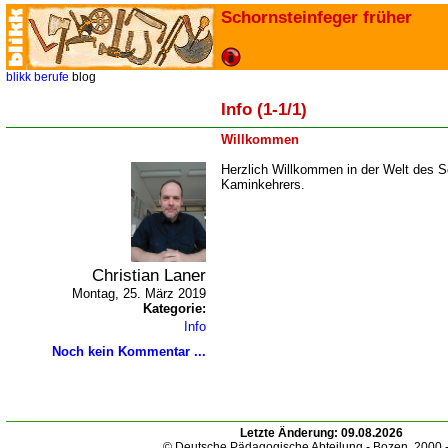
Schornsteinfeger früher
blikk
berufe
blog
Info (1-1/1)
Willkommen
Herzlich Willkommen in der Welt des S
Kaminkehrers.
Christian Laner
Montag, 25. März 2019
Kategorie:
Info
Noch kein Kommentar ...
Letzte Änderung:
09.08.2026
© Deutsche Pädagogische Abteilung - Bozen. 2000 